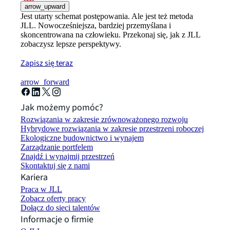
arrow_upward
Jest utarty schemat postępowania. Ale jest też metoda
JLL. Nowocześniejsza, bardziej przemyślana i
skoncentrowana na człowieku. Przekonaj się, jak z JLL
zobaczysz lepsze perspektywy.
Zapisz się teraz
arrow_forward
Jak możemy pomóc?
Rozwiązania w zakresie zrównoważonego rozwoju
Hybrydowe rozwiązania w zakresie przestrzeni roboczej
Ekologiczne budownictwo i wynajem
Zarządzanie portfelem
Znajdź i wynajmij przestrzeń
Skontaktuj się z nami
Kariera
Praca w JLL
Zobacz oferty pracy
Dołącz do sieci talentów
Informacje o firmie