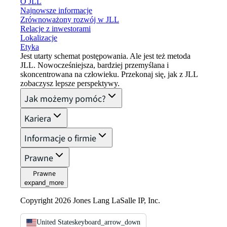
O JLL
Najnowsze informacje
Zrównoważony rozwój w JLL
Relacje z inwestorami
Lokalizacje
Etyka
Jest utarty schemat postępowania. Ale jest też metoda
JLL. Nowocześniejsza, bardziej przemyślana i
skoncentrowana na człowieku. Przekonaj się, jak z JLL
zobaczysz lepsze perspektywy.
Jak możemy pomóc?
Kariera
Informacje o firmie
Prawne
Prawne
expand_more
Copyright 2026 Jones Lang LaSalle IP, Inc.
United States
keyboard_arrow_down