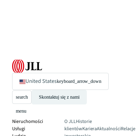
United States
keyboard_arrow_down
search
Skontaktuj się z nami
menu
Nieruchomości
O JLL
Historie
Usługi
klientów
Kariera
Aktualności
Relacje