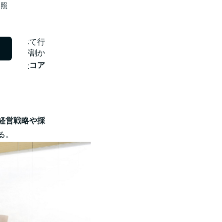
照
社ですべて行
や時間が割か
といったコア
経営戦略や採
る。