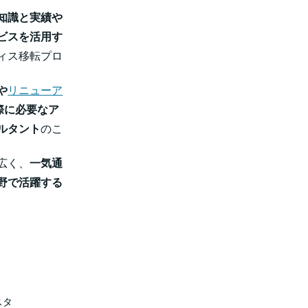
知識と実績や
ビスを活用す
ィス移転プロ
や
リニューア
際に必要なア
ルタント
のこ
広く、
一気通
野で活躍する
スタ