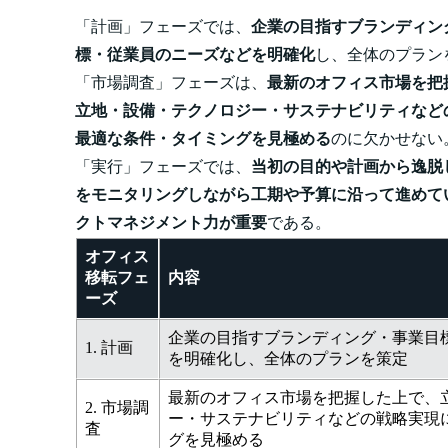
「計画」フェーズでは、
企業の目指すブランディン
標・従業員のニーズなどを明確化
し、全体のプラン
「市場調査」フェーズは、
最新のオフィス市場を把
立地・設備・テクノロジー・サステナビリティなど
最適な条件・タイミングを見極める
のに欠かせない
「実行」フェーズでは、
当初の目的や計画から逸脱
をモニタリングしながら工期や予算に沿って進めて
クトマネジメント力が重要
である。
オフィス
移転フェ
内容
ーズ
企業の目指すブランディング・事業目
1. 計画
を明確化し、全体のプランを策定
最新のオフィス市場を把握した上で、
2. 市場調
ー・サステナビリティなどの戦略実現
査
グを見極める