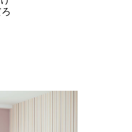
受け
だろ