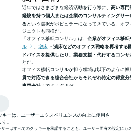
近年ではさまざまな経済活動を行う際に、
高い専門
経験を持つ個人または企業のコンサルティングサー
る
という選択がポピュラーになってきている。オフ
ジェクトも同様だ。
「オフィス移転コンサル」は、
企業がオフィス移転
ル
、
増床
・減床などのオフィス戦略を再考する
ドバイスを提供したり、業務支援・代行するコンサ
とだ。
オフィス移転コンサルが担う領域は以下のように幅
貫で対応できる総合会社からそれぞれ特定の得意分
専門会社
までさまざまだ。
移転計画
物件選定・交渉・契約
ッキーは、ユーザーエクスペリエンスの向上に使用さ
内装デザイン設計
ます。
内装施工
ーザーはすべてのクッキーを承諾することも、ユーザー固有の設定にカ