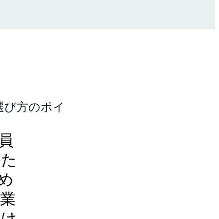
選び方のポイ
員
かた
め
業