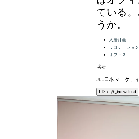
はオフィ
ている。
うか。
Categories:
入居計画
リロケーショ
オフィス
著者
JLL日本 マーケ
PDFに変換
download