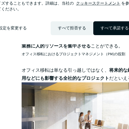
ネットワーク・什器等施工
イズすることもできます。詳細は、当社の
クッキーステートメント
を参
てください。
引っ越し作業
総務手続き など
コンサルタントに依頼しない場合は上記の作業を自
設定を変更する
すべて拒否する
すべて承諾する
うことになるのが一般的だが、それには多くの人員
れてしまう。
プロに任せることで、営業や企画開発
業務に人的リソースを集中させる
ことができる。
オフィス移転におけるプロジェクトマネジメント（PM)の役割
オフィス移転は単なる引っ越しではなく、
将来的な
用などにも影響する全社的なプロジェクト
だといえ