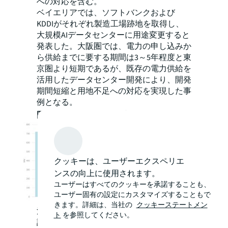
への対応を含む。
ベイエリアでは、ソフトバンクおよび
KDDIがそれぞれ製造工場跡地を取得し、
大規模AIデータセンターに用途変更すると
発表した。大阪圏では、電力の申し込みか
ら供給までに要する期間は3～5年程度と東
京圏より短期であるが、既存の電力供給を
活用したデータセンター開発により、開発
期間短縮と用地不足への対応を実現した事
例となる。
図表2：大阪圏の供給予定
クッキーは、ユーザーエクスペリエ
ンスの向上に使用されます。
ユーザーはすべてのクッキーを承諾することも、
ユーザー固有の設定にカスタマイズすることもで
きます。詳細は、当社の
クッキーステートメン
注釈：供給予定は2025年以降竣工予定・建
ト
を参照してください。
設中・計画中のデータセンターを示す。推