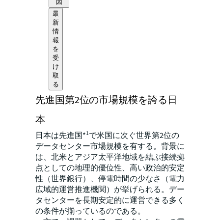
因
最
新
情
報
を
受
け
取
る
先進国第2位の市場規模を誇る日
本
1
日本は先進国*
で米国に次ぐ世界第2位の
データセンター市場規模を有する。背景に
は、北米とアジア太平洋地域を結ぶ接続拠
点としての地理的優位性、高い政治的安定
性（世界銀行）、停電時間の少なさ（電力
広域的運営推進機関）が挙げられる。デー
タセンターを長期安定的に運営できる多く
の条件が揃っているのである。