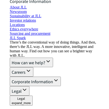
Corporate Information
About JLL
Newsroom
Sustainability at JLL
Investor relations
Locations
Ethics everywhere
Sourcing and procurement
JLL Spark
There’s the conventional way of doing things. And then,
there’s the JLL way. A more innovative, intelligent and
human way. Find out how you can see a brighter way
with JLL.
How can we help?
Careers
Corporate Information
Legal
Legal
expand_more