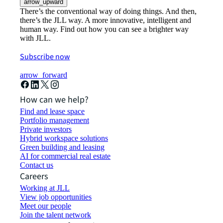
arrow_upward
There’s the conventional way of doing things. And then,
there’s the JLL way. A more innovative, intelligent and
human way. Find out how you can see a brighter way
with JLL.
Subscribe now
arrow_forward
How can we help?
Find and lease space
Portfolio management
Private investors
Hybrid workspace solutions
Green building and leasing
AI for commercial real estate
Contact us
Careers
Working at JLL
View job opportunities
Meet our people
Join the talent network