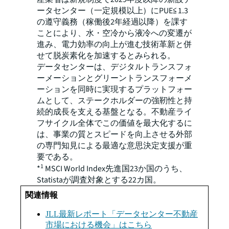
ータセンター（一定規模以上）にPUE≦1.3
の遵守義務（稼働後2年経過以降）を課す
ことにより、水・空冷から液冷への変遷が
進み、電力効率の向上が進む技術革新と併
せて脱炭素化を加速するとみられる。
データセンターは、デジタルトランスフォ
ーメーションとグリーントランスフォーメ
ーションを同時に実現するプラットフォー
ムとして、ステークホルダーの強靭性と持
続的成長を支える基盤となる。不動産ライ
フサイクル全体でこの価値を最大化するに
は、事業の質とスピードを向上させる外部
の専門知見による最適な意思決定支援が重
要である。
1
*
MSCI World Index先進国23か国のうち、
Statistaが調査対象とする22カ国。
関連情報
JLL最新レポート「データセンター不動産
市場における機会」はこちら