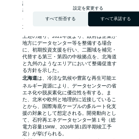
計値であり、変更の可能性がある。
設定を変更する
出所：JLL日本 リサーチ事業部（2025年11
月）
すべて拒否する
すべて承諾する
北海道と九州：戦略的中核拠点
上述の通り、2021年度より、政府は企業が
地方にデータセンター等を整備する場合
に、初期投資支援を行い、二圏域を補完・
代替する第三・第四の中核拠点を、北海道
と九州のようなエリアにおいて整備促進す
る方針を示した。
北海道
は、冷涼な気候や豊富な再生可能エ
ネルギー資源により、データセンターの省
エネ化や脱炭素化に優位性を有する。ま
た、北米や欧州と地理的に近接しているこ
とから、国際海底ケーブルの多ルート化支
援の対象として想定される。開発動向とし
て、石狩再エネデータセンター第 1 号（総
電力容量15MW、2026年第1四半期竣工予
定）が挙げられる。