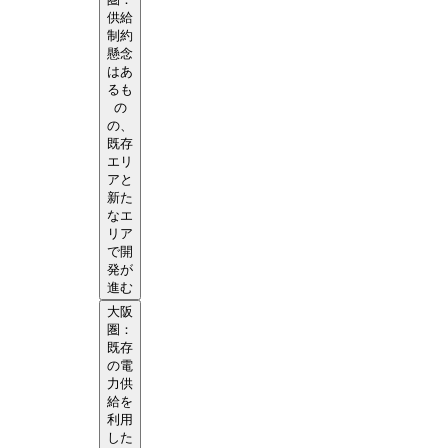
供給
制約
懸念
はあ
るも
の
の、
既存
エリ
アと
新た
なエ
リア
で開
発が
進む
大阪
圏：
既存
の電
力供
給を
利用
した