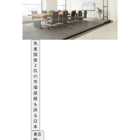
先
進
国
第
2
位
の
市
場
規
模
を
誇
る
日
本
東京
圏：