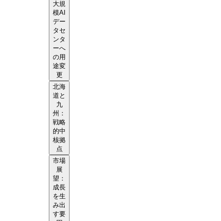
大規
模AI
デー
タセ
ンタ
ーへ
の用
途変
更
北海
道と
九
州：
戦略
的中
核拠
点
市場
展
望：
成長
を生
み出
す要