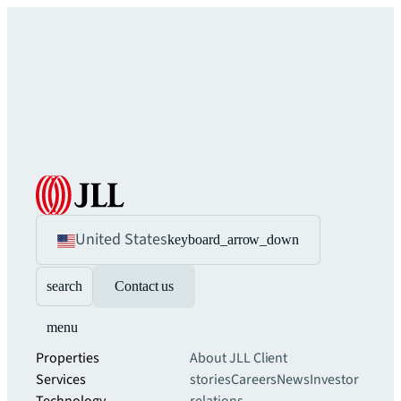
United States
keyboard_arrow_down
search
Contact us
menu
Properties
About JLL
Client
Services
stories
Careers
News
Investor