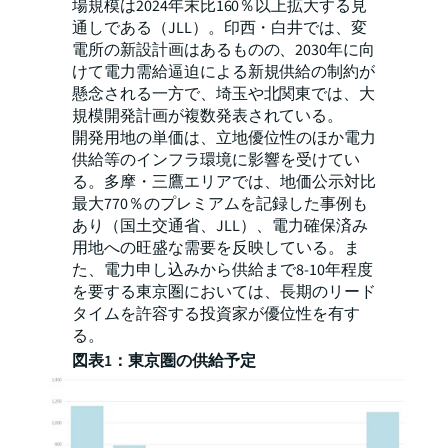
場規模は2024年末比160％以上拡大する見
通しである（JLL）。印西・白井では、変
電所の新設計画はあるものの、2030年に向
けて電力需給逼迫による新規供給の制約が
懸念される一方で、埼玉や北関東では、大
規模開発計画が複数発表されている。
開発用地の単価は、立地優位性のほか電力
供給等のインフラ環境に影響を受けてい
る。多摩・三鷹エリアでは、地価公示対比
最大770％のプレミアムを記録した事例も
あり（国土交通省、JLL）、電力確保済み
用地への旺盛な需要を反映している。ま
た、電力申し込みから供給まで8-10年程度
を要する東京圏においては、長期のリード
タイムを許容する投資家が優位性を有す
る。
図表1：東京圏の供給予定