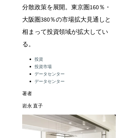
分散政策を展開。東京圏160％・
大阪圏380％の市場拡大見通しと
相まって投資領域が拡大してい
る。
Categories:
投資
投資市場
データセンター
データセンター
著者
岩永 直子