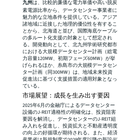
九州
は、比較的廉価な電力単価や高い脱炭
素電源比率から、データセンター事業者に
魅力的な立地条件を提供している。アジア
諸地域に近接した地理的優位性を有するこ
とから、北海道と並び、国際海底ケーブル
の多ルート化支援の対象として想定され
る。開発動向として、北九州学術研究都市
における大規模データセンター計画（総電
力容量120MW、初期フェーズ60MW）が挙
げられるほか、糸島市の大規模データセン
ター計画（同300MW）は、地域未来投資
促進法に基づく支援措置の適用対象となっ
ている。
市場展望：成長を生み出す要因
2025年6月の金融庁によるデータセンター
設備のJ-REIT適格性の明確化は、投資阻害
要因を解消し、データセンターのJ-REIT組
み入れを促進し、投資拡大と不動産透明度
の向上の好循環が期待される。
また、経済
産業省は新規制度で2029年度以降の新設デ