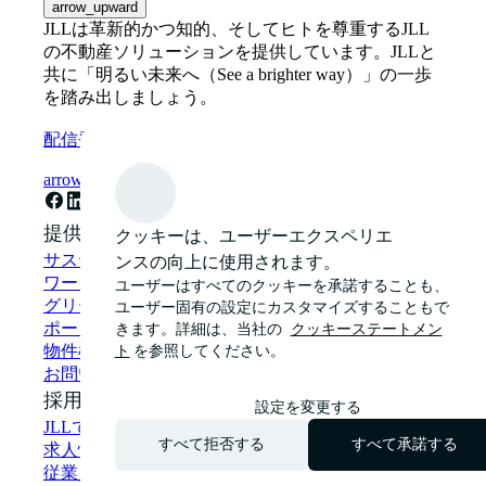
arrow_upward
JLLは革新的かつ知的、そしてヒトを尊重するJLL
の不動産ソリューションを提供しています。JLLと
共に「明るい未来へ（See a brighter way）」の一歩
を踏み出しましょう。
配信登録
arrow_forward
提供サービス
クッキーは、ユーザーエクスペリエ
ンスの向上に使用されます。
サステナビリティ・ソリューション
ワークプレイス・コンサルティング
ユーザーはすべてのクッキーを承諾することも、
グリーンビルディング・グリーンリース
ユーザー固有の設定にカスタマイズすることもで
きます。詳細は、当社の
クッキーステートメン
ポートフォリオマネジメント
ト
を参照してください。
物件検索
お問い合わせ
採用情報
設定を変更する
JLLで働く
すべて拒否する
すべて承諾する
求人情報
従業員のストーリー