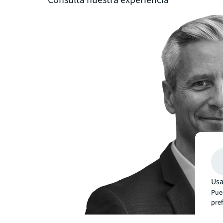
Usa
Pue
pre