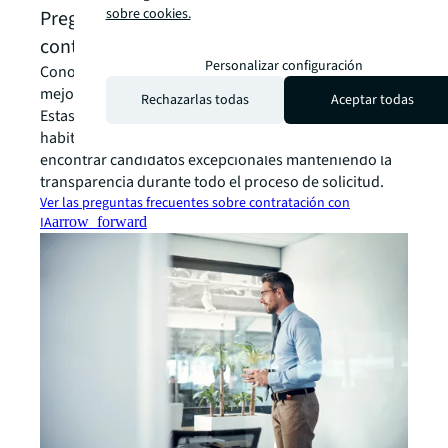
sobre cookies.
Preguntas frecuentes sobre el proceso de
contratación con IA
Personalizar configuración
Conoce la tecnología de selección con IA de JLL y cómo
mejora nuestro proceso de adquisición de talento.
Rechazarlas todas
Aceptar todas
Estas preguntas frecuentes abordan cuestiones
habituales sobre nuestro enfoque innovador para
encontrar candidatos excepcionales manteniendo la
transparencia durante todo el proceso de solicitud.
Ver las preguntas frecuentes sobre contratación con
IA
arrow_forward