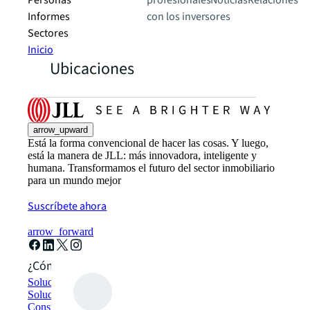
Personas
profesionales
Noticias
Relaciones
Informes
con los inversores
Sectores
Inicio
Ubicaciones
arrow_upward
Está la forma convencional de hacer las cosas. Y luego,
está la manera de JLL: más innovadora, inteligente y
humana. Transformamos el futuro del sector inmobiliario
para un mundo mejor
Suscríbete ahora
arrow_forward
¿Cómo podemos ayudarte?
Soluciones de sostenibilidad
Soluciones de espacio de trabajo híbrido
Construcción y alquiler sostenible