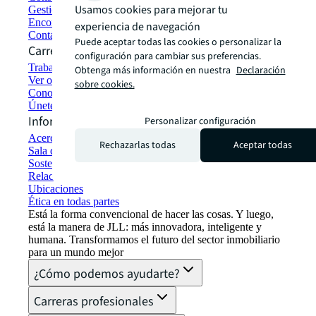
Usamos cookies para mejorar tu
Gestión de carteras
Encontrar y alquilar espacios
experiencia de navegación
Contáctanos
Puede aceptar todas las cookies o personalizar la
Carreras profesionales
configuración para cambiar sus preferencias.
Trabajar en JLL
Obtenga más información en nuestra
Declaración
Ver oportunidades de empleo
sobre cookies.
Conozca a los nuestros
Únete a la red de talento
Información corporativa
Personalizar configuración
Acerca de JLL
Rechazarlas todas
Aceptar todas
Sala de prensa
Sostenibilidad en JLL
Relaciones con los inversores
Ubicaciones
Ética en todas partes
Está la forma convencional de hacer las cosas. Y luego,
está la manera de JLL: más innovadora, inteligente y
humana. Transformamos el futuro del sector inmobiliario
para un mundo mejor
¿Cómo podemos ayudarte?
Carreras profesionales