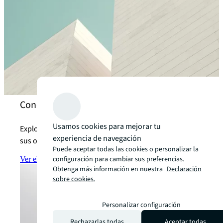
Conoce a nuestros expertos en Ingeniería
Usamos cookies para mejorar tu
Explora cómo ayudamos a nuestros clientes a lograr
experiencia de navegación
sus objetivos de inversión.
Puede aceptar todas las cookies o personalizar la
configuración para cambiar sus preferencias.
Ver el equipo
arrow_forward
Obtenga más información en nuestra
Declaración
sobre cookies.
Personalizar configuración
Rechazarlas todas
Aceptar todas