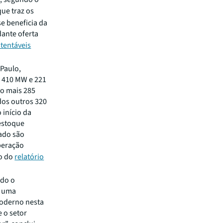
que traz os
e beneficia da
dante oferta
stentáveis
 Paulo,
m 410 MW e 221
o mais 285
os outros 320
 início da
 estoque
tado são
peração
ão do
relatório
odo o
é uma
moderno nesta
e o setor