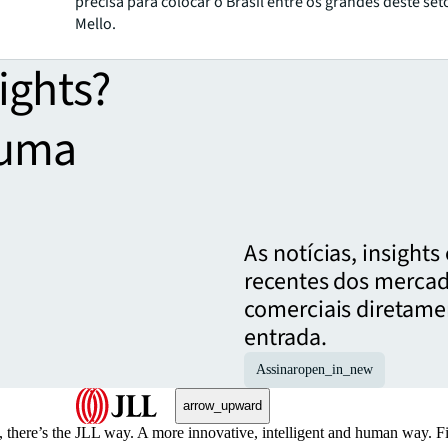
precisa para colocar o Brasil entre os grandes deste seto
Mello.
ights?
 uma
As notícias, insight
recentes dos mercad
comerciais diretame
entrada.
Assinar
open_in_new
arrow_upward
, there’s the JLL way. A more innovative, intelligent and human way. 