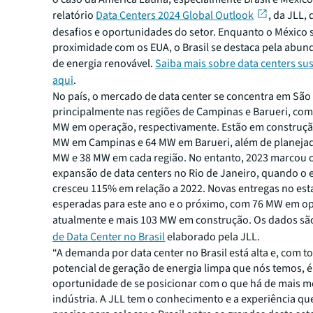
relatório
Data Centers 2024 Global Outlook
, da JLL, 
desafios e oportunidades do setor. Enquanto o México s
proximidade com os EUA, o Brasil se destaca pela abun
de energia renovável.
Saiba mais sobre data centers su
aqui
.
No país, o mercado de data center se concentra em São
principalmente nas regiões de Campinas e Barueri, co
MW em operação, respectivamente. Estão em construçã
MW em Campinas e 64 MW em Barueri, além de planejad
MW e 38 MW em cada região. No entanto, 2023 marcou o
expansão de data centers no Rio de Janeiro, quando o
cresceu 115% em relação a 2022. Novas entregas no es
esperadas para este ano e o próximo, com 76 MW em o
atualmente e mais 103 MW em construção. Os dados s
de Data Center no Brasil
elaborado pela JLL.
“A demanda por data center no Brasil está alta e, com t
potencial de geração de energia limpa que nós temos, 
oportunidade de se posicionar com o que há de mais 
indústria. A JLL tem o conhecimento e a experiência qu