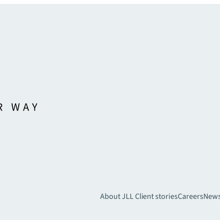
About JLL
Client stories
Careers
New