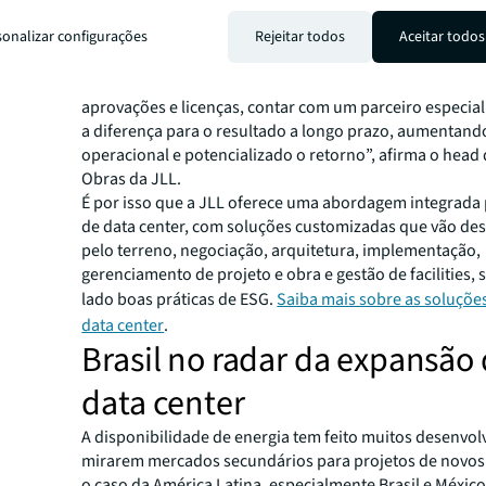
“De fato, os projetos de data center, que são operações 
sonalizar configurações
Rejeitar todos
Aceitar todos
devem prever inúmeros aspectos relevantes que podem 
uma operação. Para além de questões burocráticas da 
aprovações e licenças, contar com um parceiro especial
a diferença para o resultado a longo prazo, aumentando
operacional e potencializado o retorno”, afirma o head 
Obras da JLL.
É por isso que a JLL oferece uma abordagem integrada 
de data center, com soluções customizadas que vão de
pelo terreno, negociação, arquitetura, implementação,
gerenciamento de projeto e obra e gestão de facilities, 
lado boas práticas de ESG.
Saiba mais sobre as soluçõe
data center
.
Brasil no radar da expansão
data center
A disponibilidade de energia tem feito muitos desenvo
mirarem mercados secundários para projetos de novos 
o caso da América Latina, especialmente Brasil e Méxic