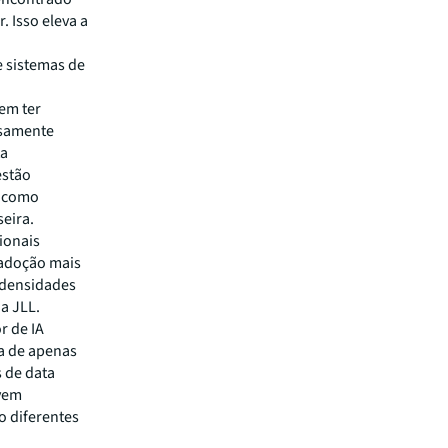
 Isso eleva a
e sistemas de
em ter
nsamente
ta
estão
, como
seira.
ionais
 adoção mais
s densidades
da JLL.
r de IA
ra de apenas
 de data
evem
o diferentes