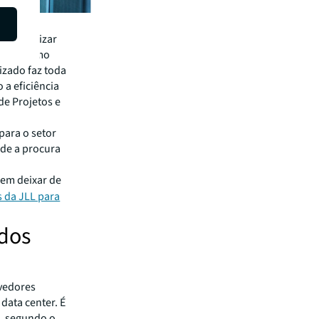
críticas,
inviabilizar
obra, como
izado faz toda
 a eficiência
de Projetos e
para o setor
sde a procura
sem deixar de
s da JLL para
 dos
lvedores
data center. É
o, segundo o