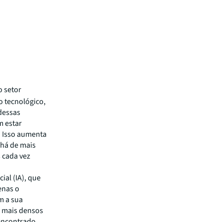
 o setor
 tecnológico,
dessas
m estar
. Isso aumenta
 há de mais
 cada vez
ial (IA), que
enas o
m a sua
s mais densos
 encontrado