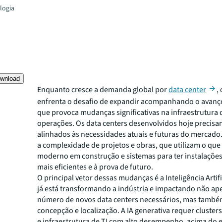
logia
wnload
Enquanto cresce a demanda global por
data center
,
enfrenta o desafio de expandir acompanhando o avanço
que provoca mudanças significativas na infraestrutura 
operações. Os data centers desenvolvidos hoje precisa
alinhados às necessidades atuais e futuras do mercado
a complexidade de projetos e obras, que utilizam o que
moderno em construção e sistemas para ter instalações
mais eficientes e à prova de futuro.
O principal vetor dessas mudanças é a Inteligência Artific
já está transformando a indústria e impactando não ap
número de novos data centers necessários, mas també
concepção e localização. A IA generativa requer cluster
e infraestrutura de TI com alto desempenho, acima do