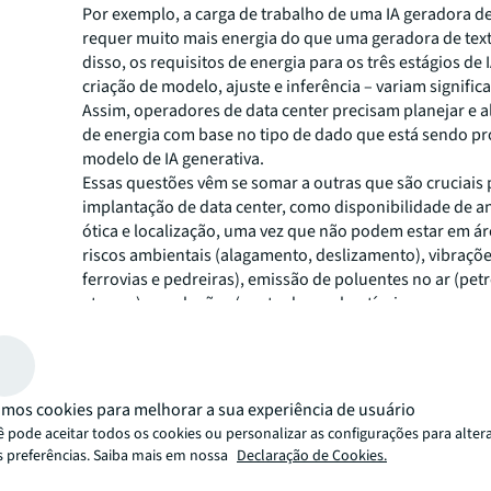
Por exemplo, a carga de trabalho de uma IA geradora d
requer muito mais energia do que uma geradora de tex
disso, os requisitos de energia para os três estágios de 
criação de modelo, ajuste e inferência – variam signific
Assim, operadores de data center precisam planejar e a
de energia com base no tipo de dado que está sendo pr
modelo de IA generativa.
Essas questões vêm se somar a outras que são cruciais 
implantação de data center, como disponibilidade de an
ótica e localização, uma vez que não podem estar em áre
riscos ambientais (alagamento, deslizamento), vibraçõ
ferrovias e pedreiras), emissão de poluentes no ar (pet
aterros) e explosões (posto de combustíveis e empresa
fertilizantes).
mos cookies para melhorar a sua experiência de usuário
 pode aceitar todos os cookies ou personalizar as configurações para alter
s preferências. Saiba mais em nossa
Declaração de Cookies.