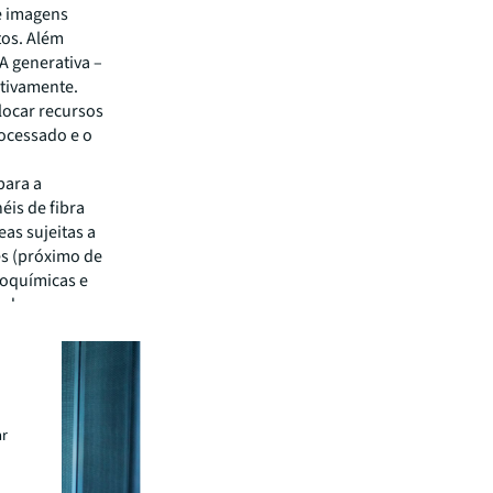
e imagens
tos. Além
IA generativa –
ativamente.
locar recursos
ocessado e o
para a
éis de fibra
as sujeitas a
es (próximo de
roquímicas e
s de
ar