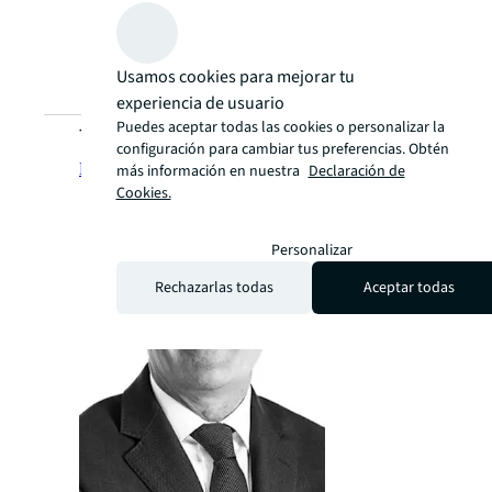
Usamos cookies para mejorar tu
experiencia de usuario
Puedes aceptar todas las cookies o personalizar la
Talk to us about your campus needs.
configuración para cambiar tus preferencias. Obtén
Hablemos
arrow_forward
más información en nuestra
Declaración de
Cookies.
Personalizar
Rechazarlas todas
Aceptar todas