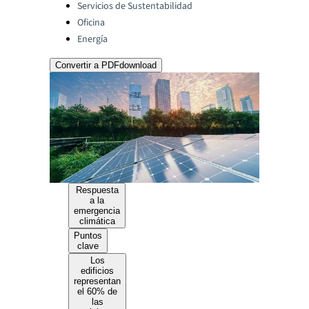
Servicios de Sustentabilidad
Oficina
Energía
Convertir a PDF
download
Respuesta
a la
emergencia
climática
Puntos
clave
Los
edificios
representan
el 60% de
las