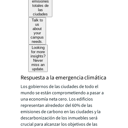
emisiones
totales de
las
ciudades
Talk to
us
about
your
campus
needs.
Looking
for more
insights?
Never
miss an
update.
Respuesta a la emergencia climática
Los gobiernos de las ciudades de todo el
mundo se están comprometiendo a pasar a
una economía neta cero. Los edificios
representan alrededor del 60% de las
emisiones de carbono en las ciudades y la
descarbonización de los inmuebles será
crucial para alcanzar los objetivos de las