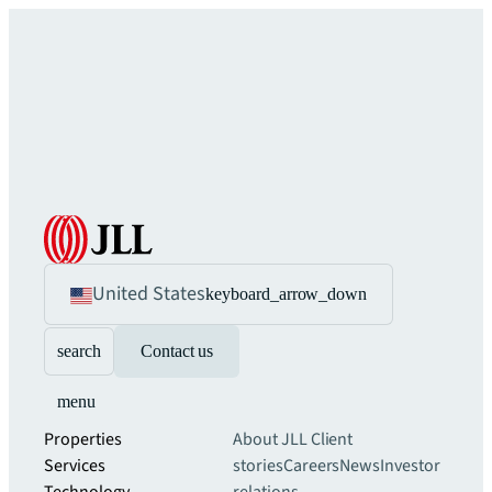
United States
keyboard_arrow_down
search
Contact us
menu
Properties
About JLL
Client
Services
stories
Careers
News
Investor