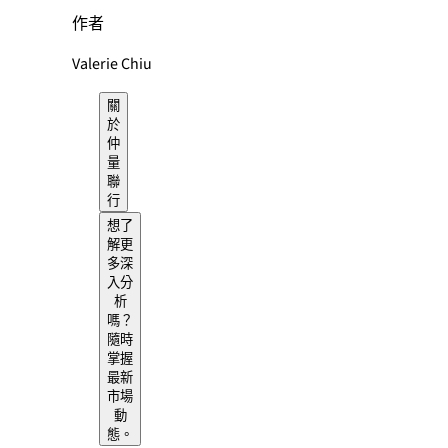
作者
Valerie Chiu
關
於
仲
量
聯
行
想了
解更
多深
入分
析
嗎？
隨時
掌握
最新
市場
動
態。