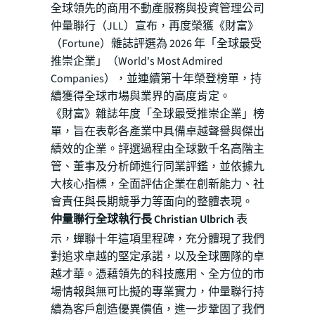
全球領先的商用不動產服務與投資管理公司
仲量聯行（JLL）宣布，再度榮獲《財富》
（Fortune）雜誌評選為 2026 年「全球最受
推崇企業」（World's Most Admired
Companies），並連續第十年榮登榜單，持
續獲得全球市場與業界的高度肯定。
《財富》雜誌年度「全球最受推崇企業」榜
單，旨在表彰各產業中具備卓越聲譽與傑出
績效的企業。評選過程由全球數千名高階主
管、董事及分析師進行同業評鑑，並依據九
大核心指標，全面評估企業在創新能力、社
會責任與長期競爭力等面向的整體表現。
仲量聯行全球執行長 Christian Ulbrich
表
示，蟬聯十年這項里程碑，充分體現了我們
對追求卓越的堅定承諾，以及全球團隊的卓
越才華。憑藉領先的科技應用、全方位的市
場情報與無可比擬的專業實力，仲量聯行持
續為客戶創造優異價值，進一步鞏固了我們