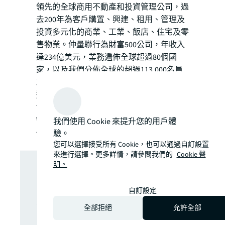
領先的全球商用不動產和投資管理公司，過
去200年為客戶購置、興建、租用、管理及
投資多元化的商業、工業、飯店、住宅及零
售物業。仲量聯行為財富500公司，年收入
達234億美元，業務遍佈全球超過80個國
家，以及我們分佈全球的超過113,000名員
工，提供匯聚地方智慧的全球平台。為了塑
造地產的未來，以創造更美好的世界，我們
協助客戶、員工及社區SEE A BRIGHTER
WAY。「JLL」為仲量聯行的品牌名稱及註
我們使用 Cookie 來提升您的用戶體
冊商標，詳情請瀏覽
jll.com
。
驗。
您可以選擇接受所有 Cookie，也可以通過自訂設置
想了解更多深
來進行選擇。更多詳情，請參閲我們的
Cookie 聲
明。
入分析嗎？隨
自訂設定
全部拒絕
允許全部