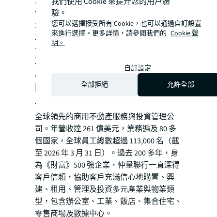
步提升資產的長期價值與租金表現。
我們使用 Cookie 來提升您的用戶體
仲量聯行空間設計團隊（JLL Design）結合
驗。
您可以選擇接受所有 Cookie，也可以通過自訂設置
全球專業知識與數據分析洞察，為企業與業
來進行選擇。更多詳情，請參閲我們的
Cookie 聲
主提供從策略規劃、品牌定位到室內設計的
明。
一站式創新空間解決方案，協助辦公、零售
及飯店等多元場域進行全方位升級，提升使
自訂設定
用效率與長期商業價值。
全部拒絕
允許全部
關於仲量聯行
仲量聯行（紐約證券交易所代碼：JLL）是
全球領先的商用不動產服務與投資管理公
司。年營收達 261 億美元，業務遍及 80 多
個國家，全球員工總數超過 113,000 名（截
至 2026 年 3 月 31 日）。過去 200 多年，身
為《財富》500 強企業，仲量聯行一直深得
客戶信賴，協助客戶充滿信心地購置、興
建、租用、管理及投資多元產業與物業類
型，包含辦公室、工業、飯店、集合住宅、
零售商場及數據中心。