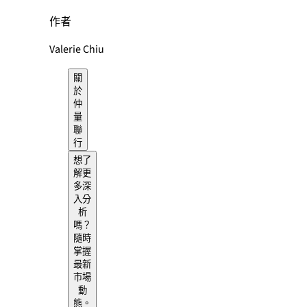
作者
Valerie Chiu
關
於
仲
量
聯
行
想了
解更
多深
入分
析
嗎？
隨時
掌握
最新
市場
動
態。