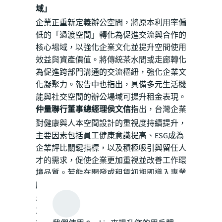
域」
企業正重新定義辦公空間，將原本利用率偏
低的「過渡空間」轉化為促進交流與合作的
核心場域，以強化企業文化並提升空間使用
效益與資產價值。將傳統茶水間或走廊轉化
為促進跨部門溝通的交流樞紐，強化企業文
化凝聚力。報告中也指出，具備多元生活機
能與社交空間的辦公場域可提升租金表現。
仲量聯行董事總經理侯文信
指出，台灣企業
對健康與人本空間設計的重視度持續提升，
主要因素包括員工健康意識提高、ESG成為
企業評比關鍵指標，以及積極吸引與留任人
才的需求，促使企業更加重視並改善工作環
境品質。若能在開發或租賃初期即導入專業
顧問進行評估，協助企業與業主更清楚掌握
未來使用情境，並打造兼顧使用體驗、生產
力與人才吸引力的空間規劃，將有助於進一