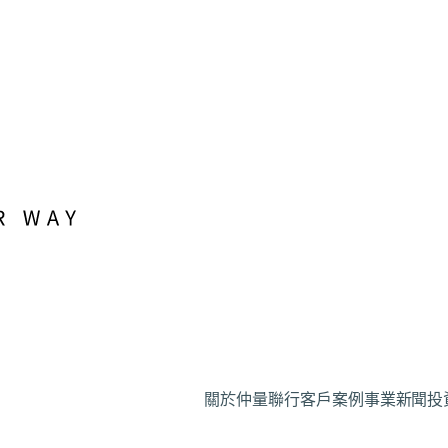
關於仲量聯行
客戶案例
事業
新聞
投