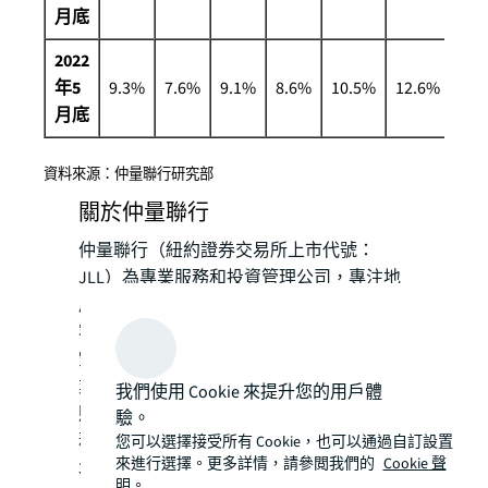
月底
2022
年5
9.3%
7.6%
9.1%
8.6%
10.5%
12.6%
月底
資料來源：仲量聯行研究部
關於仲量聯行
仲量聯行（紐約證券交易所上市代號：
JLL）為專業服務和投資管理公司，專注地
產及投資管理。我們利用最先進的科技，為
客戶、員工及社區創造難得的機會、理想的
空間及可持續發展地產方案，以重塑地產行
業的未來，打造更美好的世界。仲量聯行為
我們使用 Cookie 來提升您的用戶體
財富500公司，2021年收入達194億美元，業
驗。
務遍佈全球超過80個國家，截至2022年3月
您可以選擇接受所有 Cookie，也可以通過自訂設置
來進行選擇。更多詳情，請參閲我們的
Cookie 聲
31日，全球員工數目超過100,000人。詳情
明。