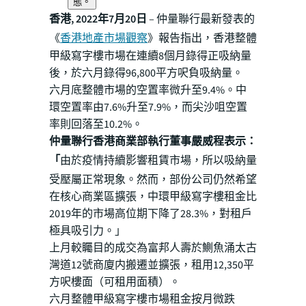
態。
香港, 2022年7月20日
– 仲量聯行最新發表的
《
香港地產市場觀察
》報告指出，香港整體
甲級寫字樓市場在連續8個月錄得正吸納量
後，於六月錄得96,800平方呎負吸納量。
六月底整體市場的空置率微升至9.4%。中
環空置率由7.6%升至7.9%，而尖沙咀空置
率則回落至10.2%。
仲量聯行香港商業部執行董事嚴威程表示：
「
由於疫情持續影響租賃市場，所以吸納量
受壓屬正常現象。然而，部份公司仍然希望
在核心商業區擴張，中環甲級寫字樓租金比
2019年的市場高位期下降了28.3%，對租戶
極具吸引力。」
上月較矚目的成交為富邦人壽於鰂魚涌太古
灣道12號商廈内搬遷並擴張，租用12,350平
方呎樓面（可租用面積）。
六月整體甲級寫字樓市場租金按月微跌