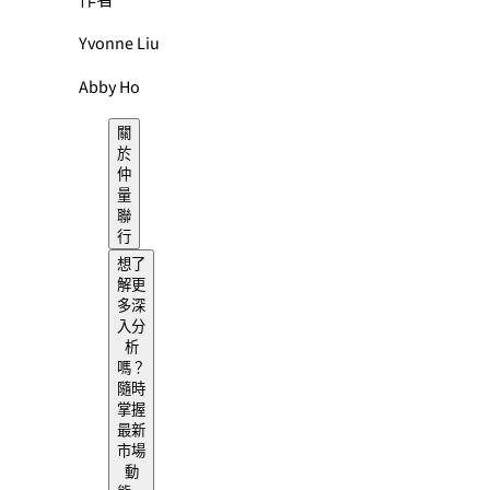
作者
Yvonne Liu
Abby Ho
關
於
仲
量
聯
行
想了
解更
多深
入分
析
嗎？
隨時
掌握
最新
市場
動