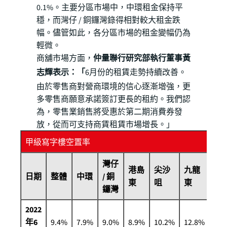
0.1%。主要分區市場中，中環租金保持平
穩，而灣仔 / 銅鑼灣錄得相對較大租金跌
幅。儘管如此，各分區市場的租金變幅仍為
輕微。
商舖市場方面，
仲量聯行研究部執行董事黃
志輝表示：「
6月份的租賃走勢持續改善。
由於零售商對營商環境的信心逐漸增強，更
多零售商願意承諾簽訂更長的租約。我們認
為，零售業銷售將受惠於第二期消費券發
放，從而可支持商賃租賃市場增長。」
甲級寫字樓空置率
灣仔
港島
尖沙
九龍
日期
整體
中環
/ 銅
東
咀
東
鑼灣
2022
年6
9.4%
7.9%
9.0%
8.9%
10.2%
12.8%