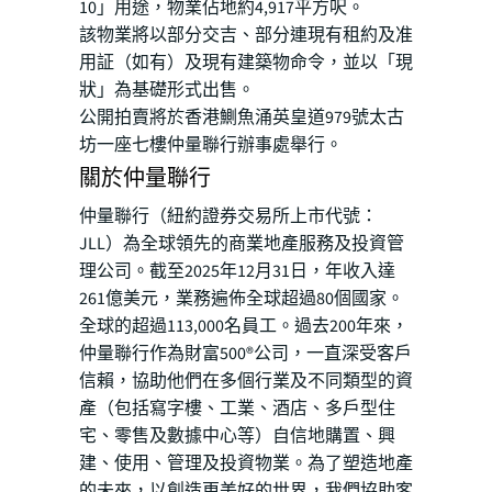
10」用途，物業佔地約4,917平方呎。
該物業將以部分交吉、部分連現有租約及准
用証（如有）及現有建築物命令，並以「現
狀」為基礎形式出售。
公開拍賣將於香港鰂魚涌英皇道979號太古
坊一座七樓仲量聯行辦事處舉行。
關於仲量聯行
仲量聯行（紐約證券交易所上市代號：
JLL）為全球領先的商業地產服務及投資管
理公司。截至2025年12月31日，年收入達
261億美元，業務遍佈全球超過80個國家。
全球的超過113,000名員工。過去200年來，
仲量聯行作為財富500®公司，一直深受客戶
信賴，協助他們在多個行業及不同類型的資
產（包括寫字樓、工業、酒店、多戶型住
宅、零售及數據中心等）自信地購置、興
建、使用、管理及投資物業。為了塑造地產
的未來，以創造更美好的世界，我們協助客