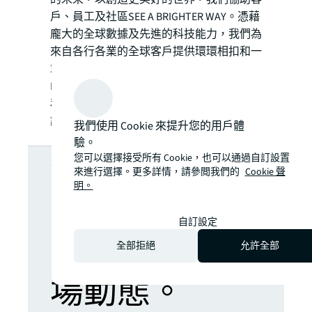
戶、員工及社區SEE A BRIGHTER WAY。憑藉
龐大的全球數據及先進的科技能力，我們為
來自各行各業的全球客戶提供環環相扣和一
站式的地產服務。我們並透過旗下LaSalle
Investment Management，為全球客戶投資
私人資產及公開市場交易的地產證券。詳情
請瀏覽jll.com。
我們使用 Cookie 來提升您的用戶體
驗。
想了解更多深
您可以選擇接受所有 Cookie，也可以通過自訂設置
來進行選擇。更多詳情，請參閲我們的
Cookie 聲
明。
入分析嗎？隨
自訂設定
時掌握最新市
全部拒絕
允許全部
場動態。