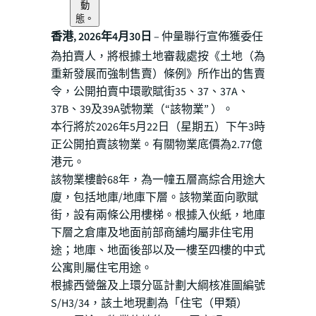
動
態。
香港, 2026年4月30日
– 仲量聯行宣佈獲委任
為拍賣人，將根據土地審裁處按《土地（為
重新發展而強制售賣）條例》所作出的售賣
令，公開拍賣中環歌賦街35、37、37A、
37B、39及39A號物業（“該物業” ）。
本行將於2026年5月22日（星期五）下午3時
正公開拍賣該物業。有關物業底價為2.77億
港元。
該物業樓齡68年，為一幢五層高綜合用途大
廈，包括地庫/地庫下層。該物業面向歌賦
街，設有兩條公用樓梯。根據入伙紙，地庫
下層之倉庫及地面前部商舖均屬非住宅用
途；地庫、地面後部以及一樓至四樓的中式
公寓則屬住宅用途。
根據西營盤及上環分區計劃大綱核准圖編號
S/H3/34，該土地現劃為「住宅（甲類）