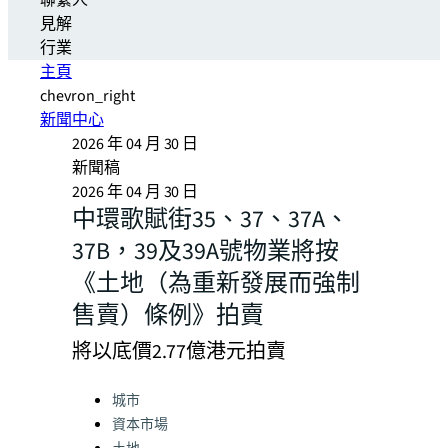
聯繫人
見解
行業
主頁
chevron_right
新聞中心
2026 年 04 月 30 日
新聞稿
2026 年 04 月 30 日
中環歌賦街35、37、37A、
37B，39及39A號物業將按
《土地（為重新發展而強制
售賣）條例》拍賣
將以底價2.77億港元拍賣
Categories:
城市
資本市場