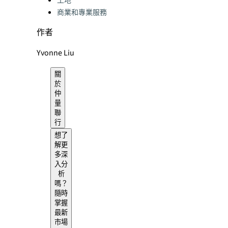
土地
商業和專業服務
作者
Yvonne Liu
關
於
仲
量
聯
行
想了
解更
多深
入分
析
嗎？
隨時
掌握
最新
市場