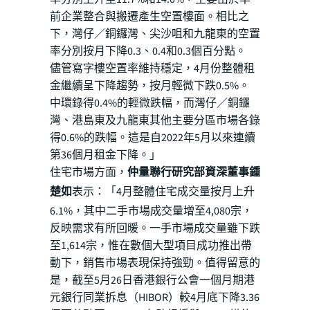
前企業整合與搬遷產生空置樓面。相比之
下，灣仔／銅鑼灣、尖沙咀和九龍東的空置
率分別按月下降0.3、0.4和0.3個百分點。
儘管寫字樓空置率維持穩定，4月份整體租
金繼續呈下降趨勢，按月輕微下跌0.5%。
中環錄得0.4%的輕微跌幅，而灣仔／銅鑼
灣、港島東及九龍東其他主要分區市場各錄
得0.6%的跌幅。這是自2022年5月以來連續
第36個月租金下降。」
住宅市場方面，
仲量聯行研究部資深董事鍾
楚如
表示：「4月整體住宅成交量按月上升
6.1%，其中二手市場成交量增至4,080宗，
反映需求有所回暖。一手市場成交量雖下跌
至1,614宗，惟在數個大型項目成功推出帶
動下，銷售市場表現保持強勁。值得留意的
是，截至5月26日香港銀行公會一個月期港
元銀行同業拆息（HIBOR）較4月底下降3.36