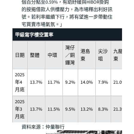
個百分點至0.59%，有助紓緩與HIBOR掛鈎
的按揭借款人供樓壓力，為市場釋出利好訊
號。若利率繼續下行，將有望進一步帶動住
宅買賣市場氣氛。」
甲級寫字樓空置率
灣仔
港島
尖沙
九龍
日期
整體
中環
／銅
東
咀
東
鑼灣
2025
年4
13.7%
11.7%
9.2%
14.0%
7.9%
21.0%
月底
2025
年3
13.7%
11.5%
9.5%
13.2%
8.3%
21.3%
月底
資料來源：仲量聯行