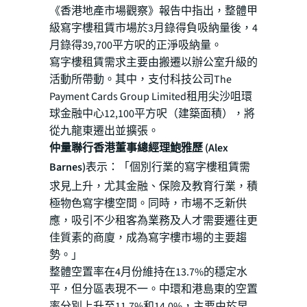
《香港地產市場觀察》報告中指出，整體甲
級寫字樓租賃市場於3月錄得負吸納量後，4
月錄得39,700平方呎的正淨吸納量。
寫字樓租賃需求主要由搬遷以辦公室升級的
活動所帶動。其中，支付科技公司The
Payment Cards Group Limited租用尖沙咀環
球金融中心12,100平方呎（建築面積），將
從九龍東遷出並擴張。
仲量聯行香港董事總經理鮑雅歷 (Alex
Barnes)
表示：「個別行業的寫字樓租賃需
求見上升，尤其金融、保險及教育行業，積
極物色寫字樓空間。同時，市場不乏新供
應，吸引不少租客為業務及人才需要遷往更
佳質素的商廈，成為寫字樓市場的主要趨
勢。」
整體空置率在4月份維持在13.7%的穩定水
平，但分區表現不一。中環和港島東的空置
率分別上升至11.7%和14.0%，主要由於早