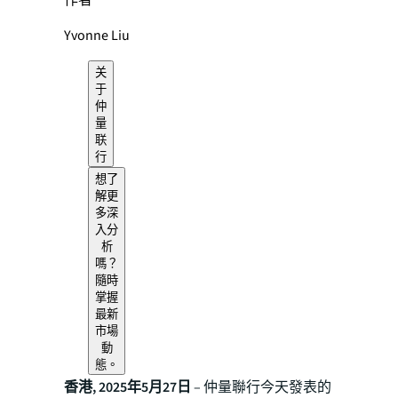
作者
Yvonne Liu
关
于
仲
量
联
行
想了
解更
多深
入分
析
嗎？
隨時
掌握
最新
市場
動
態。
香港, 2025年5月27日
– 仲量聯行今天發表的