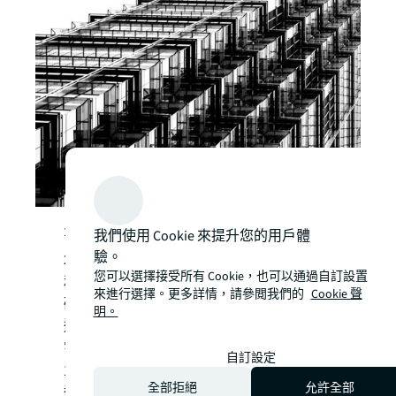
关于仲量联行
我們使用 Cookie 來提升您的用戶體
驗。
200多年来，作为全球领先的商业地产服务
您可以選擇接受所有 Cookie，也可以通過自訂設置
和投资管理公司，仲量联行（纽交所交易代
來進行選擇。更多詳情，請參閲我們的
Cookie 聲
码：JLL）始终致力于协助客户投资、建
明。
造、租赁和管理各类办公、工业、酒店、住
宅和零售等物业。作为《财富》500强企
自訂設定
业，公司2024财年收入达234亿美元，业务
全部拒絕
允許全部
遍及全球80多个国家，员工总数超过