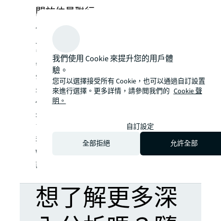
關於仲量聯行
仲量聯行（紐約證券交易所上市代號：
JLL）為領先的全球商業地產和投資管理公
司，過去200年為客戶購置、興建、租用、
我們使用 Cookie 來提升您的用戶體
管理及投資多元化的商業、工業、酒店、住
驗。
宅及零售物業。仲量聯行為財富500®公司，
您可以選擇接受所有 Cookie，也可以通過自訂設置
年收入達208億美元，業務遍佈全球超過80
來進行選擇。更多詳情，請參閲我們的
Cookie 聲
明。
個國家，透過我們分佈全球的超過106,000
名員工，提供匯聚地方智慧的全球平台。為
自訂設定
了塑造地產的未來，以創造更美好的世界，
我們協助客戶、員工及社區SEE A BRIGHTER
全部拒絕
允許全部
SM
WAY
。「JLL」為仲量聯行的品牌名稱及
註冊商標，詳情請瀏覽
jll.com
。
想了解更多深