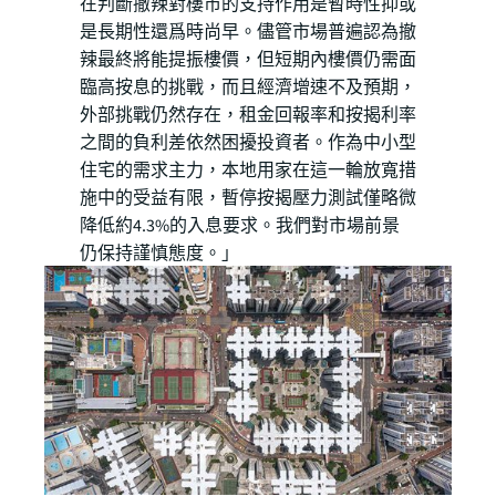
在判斷撤辣對樓市的支持作用是暫時性抑或
是長期性還爲時尚早。儘管市場普遍認為撤
辣最終將能提振樓價，但短期內樓價仍需面
臨高按息的挑戰，而且經濟增速不及預期，
外部挑戰仍然存在，租金回報率和按揭利率
之間的負利差依然困擾投資者。作為中小型
住宅的需求主力，本地用家在這一輪放寬措
施中的受益有限，暫停按揭壓力測試僅略微
降低約4.3%的入息要求。我們對市場前景
仍保持謹慎態度。」