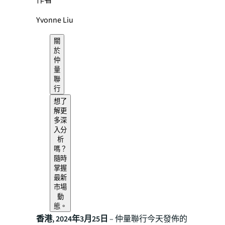
作者
Yvonne Liu
關
於
仲
量
聯
行
想了
解更
多深
入分
析
嗎？
隨時
掌握
最新
市場
動
態。
香港, 2024年3月25日
– 仲量聯行今天發佈的