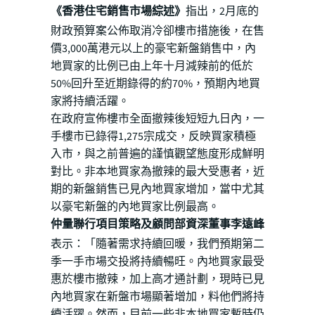
《
香港住宅銷售市場綜述
》
指出，2月底的
財政預算案公佈取消冷卻樓市措施後，在售
價3,000萬港元以上的豪宅新盤銷售中，內
地買家的比例已由上年十月減辣前的低於
50%回升至近期錄得的約70%，預期內地買
家將持續活躍。
在政府宣佈樓市全面撤辣後短短九日內，一
手樓市已錄得1,275宗成交，反映買家積極
入市，與之前普遍的謹慎觀望態度形成鮮明
對比。非本地買家為撤辣的最大受惠者，近
期的新盤銷售已見內地買家增加，當中尤其
以豪宅新盤的內地買家比例最高。
仲量聯行項目策略及顧問部資深董事李遠峰
表示：「隨著需求持續回暖，我們預期第二
季一手市場交投將持續暢旺。內地買家最受
惠於樓市撤辣，加上高才通計劃，現時已見
內地買家在新盤市場顯著增加，料他們將持
續活躍。然而，目前一些非本地買家暫時仍