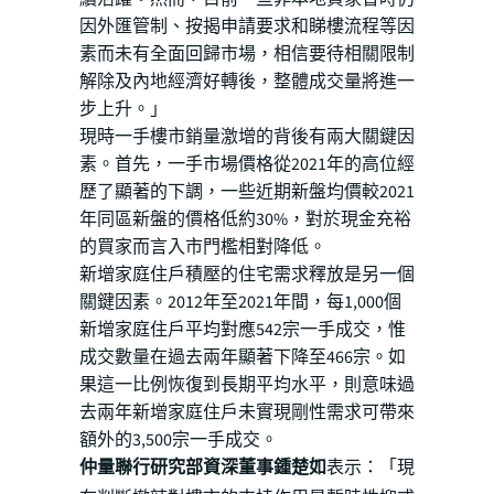
因外匯管制、按揭申請要求和睇樓流程等因
素而未有全面回歸市場，相信要待相關限制
解除及內地經濟好轉後，整體成交量將進一
步上升。」
現時一手樓市銷量激增的背後有兩大關鍵因
素。首先，一手市場價格從2021年的高位經
歷了顯著的下調，一些近期新盤均價較2021
年同區新盤的價格低約30%，對於現金充裕
的買家而言入市門檻相對降低。
新增家庭住戶積壓的住宅需求釋放是另一個
關鍵因素。2012年至2021年間，每1,000個
新增家庭住戶平均對應542宗一手成交，惟
成交數量在過去兩年顯著下降至466宗。如
果這一比例恢復到長期平均水平，則意味過
去兩年新增家庭住戶未實現剛性需求可帶來
額外的3,500宗一手成交。
仲量聯行研究部資深董事鍾楚如
表示：「現