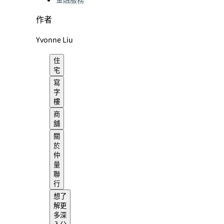
金融服務
作者
Yvonne Liu
住
宅
寫
字
樓
商
舖
關
於
仲
量
聯
行
想了
解更
多深