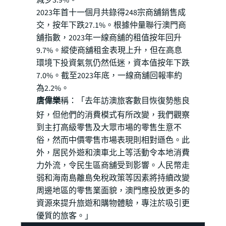
減少3.9%。
2023年首十一個月共錄得248宗商舖銷售成
交，按年下跌27.1%。根據仲量聯行澳門商
舖指數，2023年一線商舖的租值按年回升
9.7%。縱使商舖租金表現上升，但在高息
環境下投資氣氛仍然低迷，資本值按年下跌
7.0%。截至2023年底，一線商舖回報率約
為2.2%。
唐偉樂
稱：「去年訪澳旅客數目恢復勢態良
好，但他們的消費模式有所改變，我們觀察
到主打高級零售及大眾市場的零售生意不
俗，然而中價零售市場表現則相對遜色。此
外，居民外遊和澳車北上等活動令本地消費
力外流，令民生區商舖受到影響。人民幣走
弱和海南島離島免稅政策等因素將持續改變
周邊地區的零售業面貌，澳門應投放更多的
資源來提升旅遊和購物體驗，專注於吸引更
優質的旅客。」