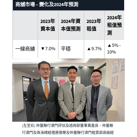
商舖市場 – 變化及2024年預測
2024年
2023年
2024年資
2023年
租值預
資本值
本值預測
租值
測
▲5% -
▼7.0%
▲9.7%
一線商舖
平穩
10%
(左至右) 仲量聯行澳門評估及諮詢部董事黃嘉良、仲量聯
行澳門及珠海總經理唐偉樂及仲量聯行澳門租賃部高級經