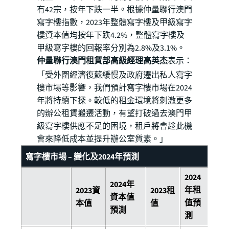
有42宗，按年下跌一半。根據仲量聯行澳門
寫字樓指數，2023年整體寫字樓及甲級寫字
樓資本值均按年下跌4.2%，整體寫字樓及
甲級寫字樓的回報率分別為2.8%及3.1%。
仲量聯行澳門租賃部高級經理高英杰
表示：
「受外圍經濟復蘇緩慢及政府遷出私人寫字
樓市場等影響，我們預計寫字樓市場在2024
年將持續下探。較低的租金環境將刺激更多
的辦公租賃搬遷活動，有望打破過去澳門甲
級寫字樓供應不足的困境，租戶將會趁此機
會來降低成本並提升辦公室質素。」
寫字樓市場 – 變化及2024年預測
2024
2024年
年租
2023資
2023租
資本值
值預
本值
值
預測
測