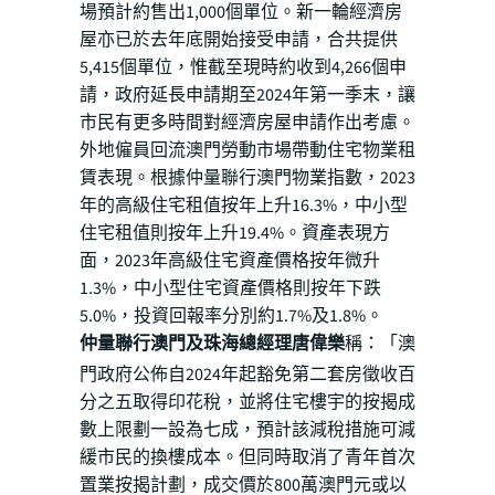
場預計約售出1,000個單位。新一輪經濟房
屋亦已於去年底開始接受申請，合共提供
5,415個單位，惟截至現時約收到4,266個申
請，政府延長申請期至2024年第一季末，讓
市民有更多時間對經濟房屋申請作出考慮。
外地僱員回流澳門勞動市場帶動住宅物業租
賃表現。根據仲量聯行澳門物業指數，2023
年的高級住宅租值按年上升16.3%，中小型
住宅租值則按年上升19.4%。資產表現方
面，2023年高級住宅資產價格按年微升
1.3%，中小型住宅資產價格則按年下跌
5.0%，投資回報率分別約1.7%及1.8%。
仲量聯行澳門及珠海總經理唐偉樂
稱：「澳
門政府公佈自2024年起豁免第二套房徵收百
分之五取得印花稅，並將住宅樓宇的按揭成
數上限劃一設為七成，預計該減稅措施可減
緩市民的換樓成本。但同時取消了青年首次
置業按揭計劃，成交價於800萬澳門元或以