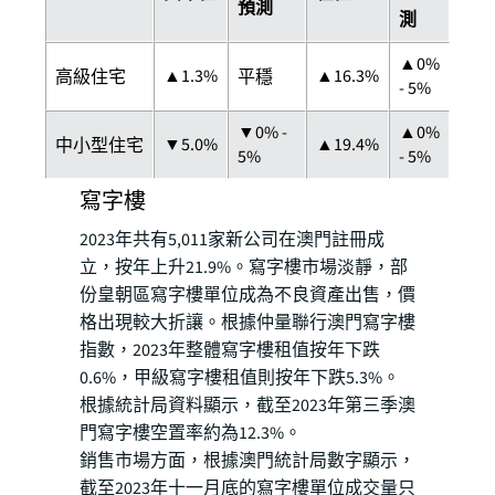
預測
測
▲0%
▲1.3%
▲16.3%
高級住宅
平穩
- 5%
▼0% -
▲0%
▼5.0%
▲19.4%
中小型住宅
5%
- 5%
寫字樓
2023年共有5,011家新公司在澳門註冊成
立，按年上升21.9%。寫字樓市場淡靜，部
份皇朝區寫字樓單位成為不良資產出售，價
格出現較大折讓。根據仲量聯行澳門寫字樓
指數，2023年整體寫字樓租值按年下跌
0.6%，甲級寫字樓租值則按年下跌5.3%。
根據統計局資料顯示，截至2023年第三季澳
門寫字樓空置率約為12.3%。
銷售市場方面，根據澳門統計局數字顯示，
截至2023年十一月底的寫字樓單位成交量只