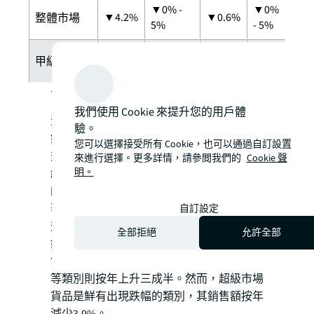
▼0% -
▼0%
▼4.2%
▼0.6%
整體市場
5%
- 5%
▼0% -
▼0%
▼4.2%
▼5.3%
甲級寫字樓
5%
- 5%
商舖
我們使用 Cookie 來提升您的用戶體
澳門統計局數字顯示，2023年首三季零售業
驗。
銷售總值共錄得約656.4億澳門元，按年上
您可以選擇接受所有 Cookie，也可以通過自訂設置
升53.0%，為歷年高位。旅客消費佔零售業
來進行選擇。更多詳情，請參閲我們的
Cookie 聲
明。
總銷售額回升至41.2%，比重回復至疫情前
的水平。大部份類別的零售業銷售額錄得顯
著升幅，中式食品手信的升幅最大，按年上
自訂設定
升346.8%；皮具、百貨商品及鐘錶珠寶等
全部拒絕
允許全部
銷售額按年升幅超過七成；服飾及鞋類等銷
售額按年升幅超過五成；化妝品及藥房貨品
等類別則按年上升三成半。然而，超級市場
貨品是鮮有出現跌幅的類別，其銷售額按年