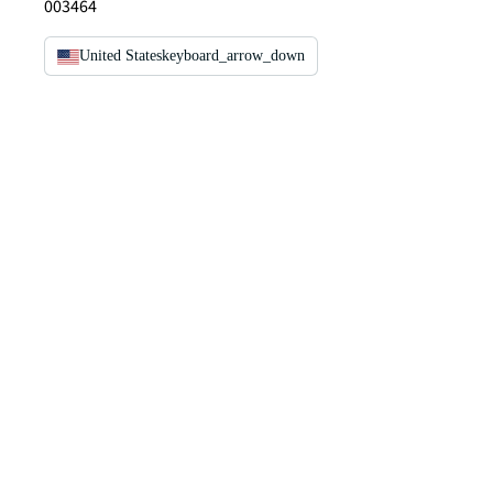
003464
United States
keyboard_arrow_down