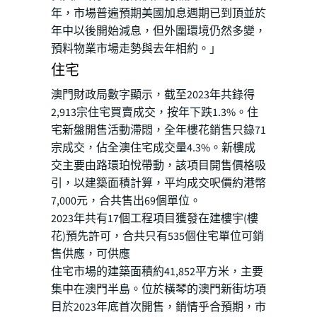
年，市場普遍預期美國加息週期已到頂並於
年中以後開始減息，但外圍環境仍然多變，
預料物業市場走勢與去年相約。」
住宅
澳門財政局數字顯示，截至2023年共錄得
2,913宗住宅買賣成交，按年下跌1.3%。住
宅新盤開售活動滯悶，全年樓花銷售只錄71
宗成交，佔全澳住宅成交量4.3%。新樓成
交主要由路環珀悅帶動，該項目開售價格吸
引，以建築面積計算，平均成交呎價約港幣
7,000元，合共售出69個單位。
2023年共有17個工程項目獲發在建樓宇(樓
花)預先許可，合共只有535個住宅單位可銷
售供應，可供應
住宅市場的建築面積約41,852平方米，主要
集中在澳門半島。位於橫琴的澳門新街坊項
目於2023年底首次開售，銷情乎合預期，市