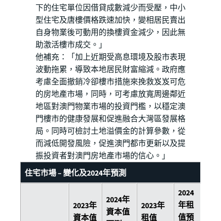
下的住宅單位因借貸成數減少而受壓，中小
型住宅及唐樓價格跌速加快，變相居民賣出
自身物業後可動用的換樓資金減少，因此無
助激活樓市成交。」
他補充：「加上近期受高息環境及股市表現
波動拖累，導致本地居民財富縮減。政府應
考慮全面撤銷冷卻樓市措施來挽救岌岌可危
的房地產市場，同時，可考慮放寬周邊鄰近
地區對澳門物業市場的投資門檻，以穩定澳
門樓市的健康發展和促進融合大灣區發展格
局。同時可檢討土地溢價金的計算參數，從
而減低開發風險，促進澳門都市更新以及提
振投資者對澳門房地產市場的信心。」
住宅市場 – 變化及2024年預測
2024
2024年
年租
2023年
2023年
資本值
值預
資本值
租值