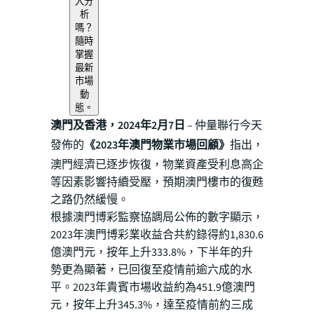
入分
析
嗎？
隨時
掌握
最新
市場
動
態。
澳門及香港，2024年2月7日
– 仲量聯行今天
發佈的
《2023年澳門物業市場回顧》
指出，
澳門經濟已逐步恢復，物業資產受利息高企
等因素影響持續受壓，預期澳門樓市的復甦
之路仍然緩慢。
根據澳門博彩監察協調局公佈的數字顯示，
2023年澳門博彩業收益合共約錄得約1,830.6
億澳門元，按年上升333.8%，下半年的升
勢更為顯著，已回復至疫情前逾六成的水
平。2023年貴賓市場收益約為451.9億澳門
元，按年上升345.3%，達至疫情前約三成