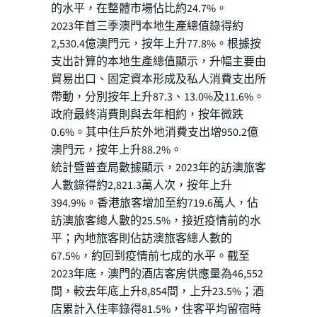
的水平，在整體市場佔比約24.7%。
2023年首三季澳門本地生產總值錄得約
2,530.4億澳門元，按年上升77.8%。根據按
支出計算的本地生產總值顯示，升幅主要由
貿易出口、固定資本形成及私人消費支出所
帶動，分別按年上升87.3、13.0%及11.6%。
政府最終消費則與去年相約，按年微跌
0.6%。其中住戶於外地消費支出增950.2億
澳門元，按年上升88.2%。
統計暨普查局數據顯示，2023年的訪澳旅客
人數錄得約2,821.3萬人次，按年上升
394.9%。香港旅客增加至約719.6萬人，佔
訪澳旅客總人數的25.5%，接近疫情前的水
平；內地旅客則佔訪澳旅客總人數的
67.5%，約回到疫情前七成的水平。截至
2023年底，澳門的酒店客房供應量為46,552
間，較去年底上升8,854間，上升23.5%；酒
店累計入住率錄得81.5%，住客平均留宿時