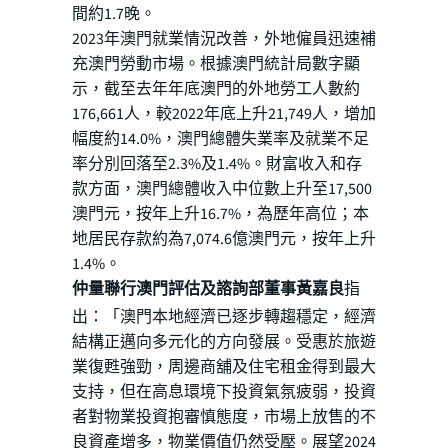
間約1.7晚。
2023年澳門就業情況改善，外地僱員迅速補
充澳門勞動市場。根據澳門統計局數字顯
示，截至去年年底澳門的外地勞工人數約
176,661人，較2022年底上升21,749人，增加
幅度約14.0%，澳門總體失業率及就業不足
率分別回落至2.3%及1.4%。財富收入和存
款方面，澳門總體收入中位數上升至17,500
澳門元，按年上升16.7%，為歷年高位；本
地居民存款約為7,074.6億澳門元，按年上升
1.4%。
仲量聯行澳門評估及諮詢部董事黃嘉良
指
出：「澳門本地經濟已逐步轉趨穩定，經濟
結構正邁向多元化的方向發展。受惠於旅遊
業復甦強勁，周邊商舖及住宅租金得到最大
支持，但在高息環境下投資氣氛疲弱，投資
者對物業投資抱審慎態度，市場上放售的不
良資產增多，物業價值仍然受壓。展望2024