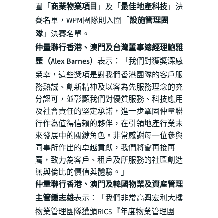
圍「
商業物業項目
」及「
最佳地產科技
」決
賽名單，WPM團隊則入圍「
設施管理團
隊
」決賽名單。
仲量聯行香港、澳門及台灣董事總經理鮑雅
歷（Alex Barnes）
表示：「我們對獲獎深感
榮幸，這些獎項是對我們香港團隊的客戶服
務熱誠、創新精神及以客為先服務理念的充
分認可，並彰顯我們對優質服務、科技應用
及社會責任的堅定承諾，進一步鞏固仲量聯
行作為值得信賴的夥伴，在引領地產行業未
來發展中的關鍵角色。非常感謝每一位參與
同事所作出的卓越貢獻，我們將會再接再
厲，致力為客戶、租戶及所服務的社區創造
無與倫比的價值與體驗。」
仲量聯行香港、澳門及韓國物業及資產管理
主管鍾志雄
表示：「我們非常高興宏利大樓
物業管理團隊獲頒RICS『年度物業管理團