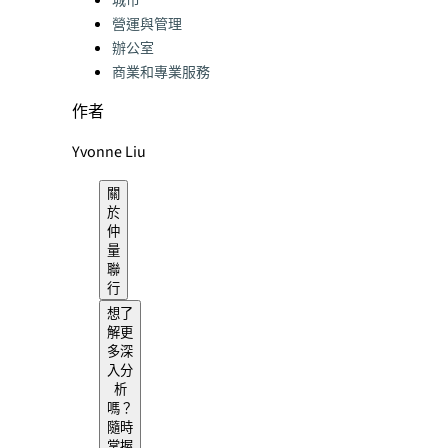
城市
營運與管理
辦公室
商業和專業服務
作者
Yvonne Liu
關
於
仲
量
聯
行
想了
解更
多深
入分
析
嗎？
隨時
掌握