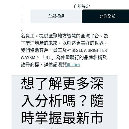
司，過去200年為客戶購置、興建、租用、
自訂設定
管理及投資多元化的商業、工業、酒店、住
宅及零售物業。仲量聯行為財富500®公司，
全部拒絕
允許全部
年收入達234億美元，業務遍佈全球超過80
個國家，以及我們分佈全球的超過112,000
名員工，提供匯聚地方智慧的全球平台。為
了塑造地產的未來，以創造更美好的世界，
我們協助客戶、員工及社區SEE A BRIGHTER
WAYSM。「JLL」為仲量聯行的品牌名稱及
註冊商標，詳情請瀏覽
jll.com
想了解更多深
入分析嗎？隨
時掌握最新市