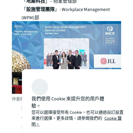
「
地產科技
」– 物業管理部
「
設施管理團隊
」- Workplace Management
(WPM)部
我們使用 Cookie 來提升您的用戶體
仲量聯行物業管理部資深董事林靜儀(左二)接受RICS獎項
驗。
關於仲量聯行
您可以選擇接受所有 Cookie，也可以通過自訂設置
仲量聯行（紐約證券交易所上市代號：
來進行選擇。更多詳情，請參閲我們的
Cookie 聲
明。
JLL）為領先的全球商業地產和投資管理公