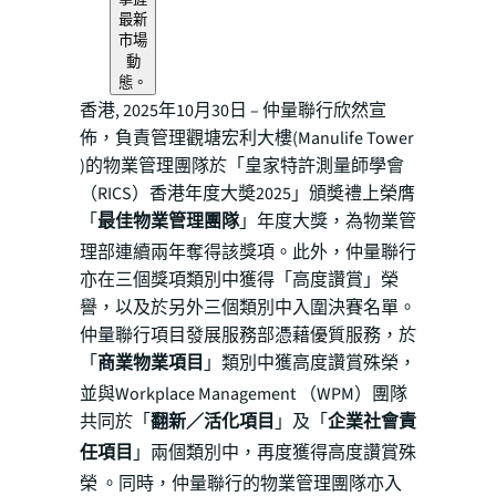
最新
市場
動
態。
香港, 2025年10月30日 – 仲量聯行欣然宣
佈，負責管理觀塘宏利大樓(Manulife Tower
)的物業管理團隊於「皇家特許測量師學會
（RICS）香港年度大奬2025」頒奬禮上榮膺
「
最佳物業管理團隊
」年度大獎，為物業管
理部連續兩年奪得該獎項。此外，仲量聯行
亦在三個獎項類別中獲得「高度讚賞」榮
譽，以及於另外三個類別中入圍決賽名單。
仲量聯行項目發展服務部憑藉優質服務，於
「
商業物業項目
」類別中獲高度讚賞殊榮，
並與Workplace Management （WPM）團隊
共同於「
翻新／活化項目
」及「
企業社會責
任項目
」兩個類別中，再度獲得高度讚賞殊
榮 。同時，仲量聯行的物業管理團隊亦入