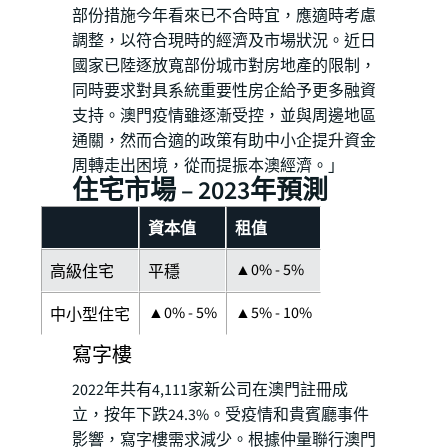
部份措施今年看來已不合時宜，應適時考慮
調整，以符合現時的經濟及市場狀況。近日
國家已陸逐放寬部份城市對房地產的限制，
同時要求對具系統重要性房企給予更多融資
支持。澳門疫情雖逐漸受控，並與周邊地區
通關，然而合適的政策有助中小企提升資金
周轉走出困境，從而提振本澳經濟。」
住宅市場 – 2023年預測
資本值
租值
▲0% - 5%
高級住宅
平穩
▲0% - 5%
▲5% - 10%
中小型住宅
寫字樓
2022年共有4,111家新公司在澳門註冊成
立，按年下跌24.3%。受疫情和貴賓廳事件
影響，寫字樓需求減少。根據仲量聯行澳門