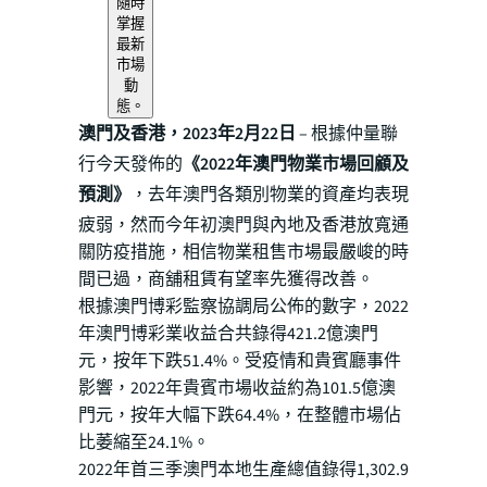
隨時
掌握
最新
市場
動
態。
澳門及香港，2023年2月22日
–
根據仲量聯
行今天發佈的
《2022年澳門物業市場回顧及
預測》
，去年澳門各類別物業的資產均表現
疲弱，然而今年初澳門與內地及香港放寬通
關防疫措施，相信物業租售市場最嚴峻的時
間已過，商舖租賃有望率先獲得改善。
根據澳門博彩監察協調局公佈的數字，2022
年澳門博彩業收益合共錄得421.2億澳門
元，按年下跌51.4%。受疫情和貴賓廳事件
影響，2022年貴賓市場收益約為101.5億澳
門元，按年大幅下跌64.4%，在整體市場佔
比萎縮至24.1%。
2022年首三季澳門本地生產總值錄得1,302.9