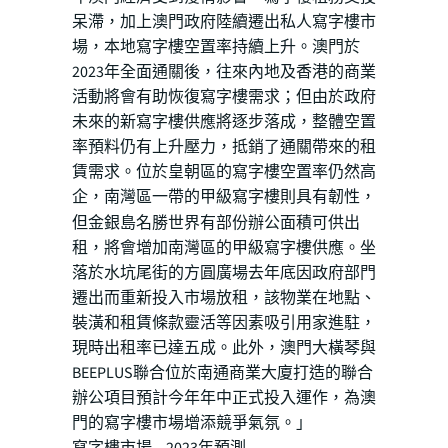
呆滯，加上澳門政府陸續遷出私人寫字樓市
場，本地寫字樓空置率持續上升。澳門於
2023年全面通關後，往來內地及香港的商業
活動將會有助恢復寫字樓需求；但由於政府
未來的新寫字樓供應將逐步落成，整體空置
率預料仍有上升壓力，抵銷了通關帶來的租
賃需求。位於皇朝區的寫字樓空置率仍然高
企，南灣區一帶的甲級寫字樓則具有韌性
，
但金銀島名勝世界有部份辦公面積可供出
租，將會增加南灣區的甲級寫字樓供應。坐
落於水坑尾街的方圓廣場去年底因政府部門
遷出而重新投入市場放租，該物業在地點、
裝潢和租賃條款靈活等因素吸引用家進駐，
現時出租率已達五成。此外，澳門大橫琴與
BEEPLUS聯合位於南通商業大廈打造的聯合
辦公項目預計今年年中正式投入運作，為澳
門的寫字樓市場增添競爭氣氛。」