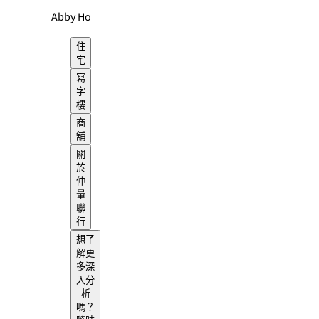
Abby Ho
住
宅
寫
字
樓
商
舖
關
於
仲
量
聯
行
想了
解更
多深
入分
析
嗎？