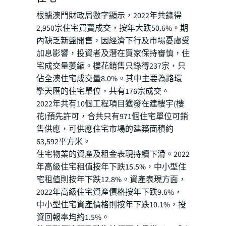
根據澳門財政局數字顯示，2022年共錄得
2,950宗住宅買賣成交，按年大跌50.6%。期
內缺乏新盤開售，因經濟下行及市場憂慮受
加息影響，投資者及潛在買家保持審慎，住
宅成交量萎縮。樓花銷售只錄得237宗，只
佔全澳住宅成交量8.0%。其中主要為路環
擎天匯的住宅單位，共有176宗成交。
2022年共有10個工程項目獲發在建樓宇(樓
花)預先許可，合共只有971個住宅單位可銷
售供應，可供應住宅市場的建築面積約
63,592平方米。
住宅物業的資產及租金表現持續下滑。2022
年高級住宅租值按年下跌15.5%，中小型住
宅租值則按年下跌12.8%。資產表現方面，
2022年高級住宅資產價格按年下跌9.6%，
中小型住宅資產價格則按年下跌10.1%，投
資回報率均約1.5%。