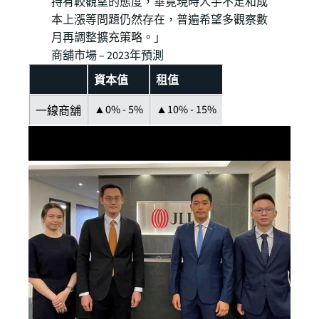
持有較觀望的態度，畢竟現時人手不足和成
本上漲等問題仍然存在，普遍希望多觀察數
月再調整擴充策略。」
商舖市場 – 2023年預測
資本值
租值
▲0% - 5%
▲10% - 15%
一線商舖