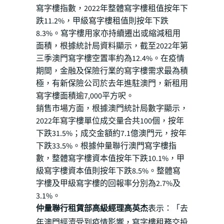
寫字樓指數，2022年整體寫字樓租值按年下
跌11.2%，甲級寫字樓租值則按年下跌
8.3%。寫字樓用家亦持續遷出或縮減租用
面積，根據統計局資料顯示，截至2022年第
三季澳門寫字樓空置率約為12.4%。在疫情
期間，金融及保險行業的寫字樓需求最為積
極，有新保險公司於去年進駐澳門，新租用
寫字樓面積逾7,000平方呎。
銷售市場方面，根據澳門統計局數字顯示，
2022年寫字樓單位成交量合共100個，按年
下跌31.5%；成交金額約7.1億澳門元，按年
下跌33.5%。根據仲量聯行澳門寫字樓指
數，整體寫字樓資本值按年下跌10.1%，甲
級寫字樓資本值則按年下跌8.5%。整體寫
字樓及甲級寫字樓的回報率分別為2.7%及
3.1%。
仲量聯行租賃部高級經理高英杰
表示：「去
年澳門經濟受到疫情影響，寫字樓租務交投