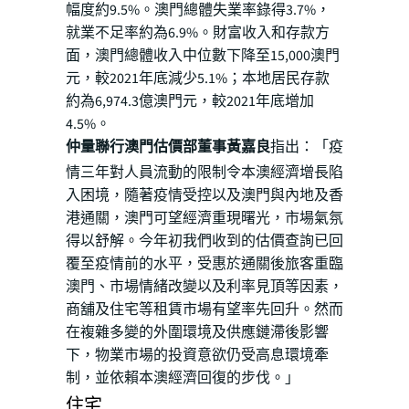
幅度約9.5%。澳門總體失業率錄得3.7%，
就業不足率約為6.9%。財富收入和存款方
面，澳門總體收入中位數下降至15,000澳門
元，較2021年底減少5.1%；本地居民存款
約為6,974.3億澳門元，較2021年底增加
4.5%。
仲量聯行澳門估價部董事黃嘉良
指出：「疫
情三年對人員流動的限制令本澳經濟增長陷
入困境，隨著疫情受控以及澳門與內地及香
港通關，澳門可望經濟重現曙光，市場氣氛
得以舒解。今年初我們收到的估價查詢已回
覆至疫情前的水平，受惠於通關後旅客重臨
澳門、市場情緒改變以及利率見頂等因素，
商舖及住宅等租賃市場有望率先回升。然而
在複雜多變的外圍環境及供應鏈滯後影響
下，物業市場的投資意欲仍受高息環境牽
制，並依賴本澳經濟回復的步伐。」
住宅