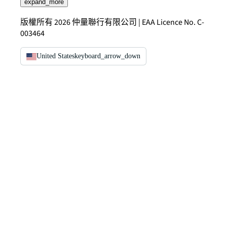
expand_more
版權所有 2026 仲量聯行有限公司 | EAA Licence No. C-
003464
United States
keyboard_arrow_down