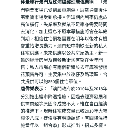
仲量聯行澳門及珠海總經理唐偉樂
稱：「澳
門物業市場已受到嚴重創傷，展望通關後住
宅租賃市場受到承接。但短期內利率仍處於
高位橫行，失業率及就業不足率亦需要時間
去消化，加上還息不還本等措施將會在年底
到期，相信住宅價格需要在明年以後才有機
會重拾增長動力。澳門短中期缺乏新的私人
住宅供應，未來供應以公共房屋為主，新一
輪的經濟房屋及橫琴新街坊有望在今年開
售；私人市場亦有兩個新盤於去年底獲發樓
花預售許可，主要集中於氹仔及路環區，合
共提供可以約850個住宅單位。
唐偉樂表示
：「澳門政府於2010年及2018年
分別推出樓市降溫措施，因過去經濟發展和
供需問題等原因令成效不大。惟在自由經濟
的推進下，現時住宅成交量已較2010年大幅
減少八成，樓價亦有明顯調整。有關降溫措
施當年以「組合拳」形式推出，招式多樣。