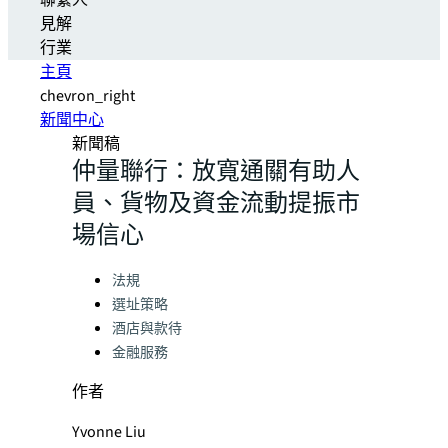
聯繫人
見解
行業
主頁
chevron_right
新聞中心
新聞稿
仲量聯行：放寬通關有助人
員、貨物及資金流動提振市
場信心
Categories:
法規
選址策略
酒店與款待
金融服務
作者
Yvonne Liu