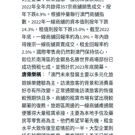
2022年全年共錄得357宗商舖銷售成交，按
年下跌8.9%。根據仲量聯行澳門商舖指
數，2022年一線商舖的資本值則按年下跌
14.3%，租值則按年下跌15.0%。截至2022
年底，一線商舖回報率約為1.9%。年內錄
得幾宗一線街舖買賣成交，租金回報率約
2.5%。國際零售商仍然對澳門保持信心，
如位於南灣區的金銀島名勝世界商場部份已
成功預租七成，並預計於2023年底開幕。
唐偉樂稱
：「澳門未來發展主要以多元化旅
遊娛樂體驗為主，訪澳旅客的背景和消費喜
好亦有所改變。正常通關後訪澳旅客的恢復
較預期快且多，商舖的租賃市場有望出現較
顯著的復甦。旅遊區周邊的一線商舖甫通關
便獲得大量租賃承接，主要為本地手信及藥
房等零售商為主，他們希望早著先機，租金
水平大致恢復至疫情前的一半。大型企業則