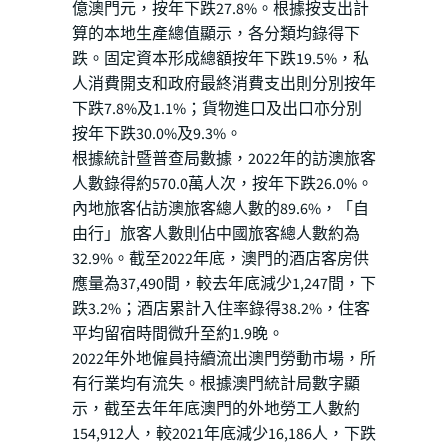
億澳門元，按年下跌27.8%。根據按支出計
算的本地生產總值顯示，各分類均錄得下
跌。固定資本形成總額按年下跌19.5%，私
人消費開支和政府最終消費支出則分別按年
下跌7.8%及1.1%；貨物進口及出口亦分別
按年下跌30.0%及9.3%。
根據統計暨普查局數據，2022年的訪澳旅客
人數錄得約570.0萬人次，按年下跌26.0%。
內地旅客佔訪澳旅客總人數的89.6%，「自
由行」旅客人數則佔中國旅客總人數約為
32.9%。截至2022年底，澳門的酒店客房供
應量為37,490間，較去年底減少1,247間，下
跌3.2%；酒店累計入住率錄得38.2%，住客
平均留宿時間微升至約1.9晚。
2022年外地僱員持續流出澳門勞動市場，所
有行業均有流失。根據澳門統計局數字顯
示，截至去年年底澳門的外地勞工人數約
154,912人，較2021年底減少16,186人，下跌