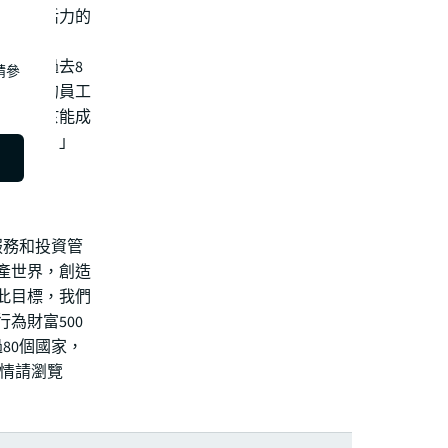
個充滿活力的
曾煥平過去8
請參
注我們的員工
我們對於能成
感榮幸。」
服務和投資管
產世界，創造
此目標，我們
為財富500
80個國家，
詳情請瀏覽