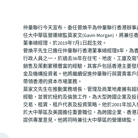
仲量聯行今天宣布，委任曾煥平為仲量聯行香港辦事
任大中華區營運總監莫家文(Gavin Morgan)，將兼
董事總經理，於2019年7月1日起生效。
曾煥平先生已擔任仲量聯行香港董事總經理8年，為
行政人員之一，於過去36年在住宅、地皮、工廈及寫
銷售及策劃累積豐富的經驗，其客戶包括香港主要發
金及機構投資者。他將繼續促進仲量聯行與寶貴客戶
帶領香港的資本市場業務。
莫家文先生在推動業務增長、管理及商業地產擁有超過
經驗，並曾於紐約及倫敦工作，為大型跨國企業及投
交易、租賃、租戶代表及投資策略。他於2001年加
於大中華區及美國擔任重要職位，為跨國企業、香港
提供專業意見。他將同時兼任大中華區的營運總監。
仲量聯行亞太區行政總裁顧東尼(Anthony Couse)
是我們全球的主要市場之一，我們很幸運擁有豐富的