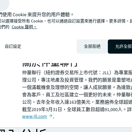
煥平及莫家文的優秀才能及豐富經驗將帶領我們在這
市場推動新一頁的發展。」
們使用 Cookie 來提升您的用戶體驗。
仲量聯行大中華行政總裁馮建強表示：「仲量聯行在
可以選擇接受所有 Cookie，也可以通過自訂設置來進行選擇。更多詳情，
年的領導下，在香港取得極大成就，並對堅定不移關
我們的
Cookie 聲明。
及客戶。曾煥平及莫家文將繼續鞏固市場及人才庫，
為地產行業的領導者及贏得香港和跨國客戶的信任深
自訂設定
全部拒絕
允許全部
您可能感興趣的項目
關於仲量聯行
仲量聯行（紐約證券交易所上市代號：JLL）為專業
理公司，專注地產及投資管理。我們的願景是重塑地
一個滿載機會及理想的空間，讓人成就願景。為達致
會為客戶、員工及社區建立一個更好的未來。仲量聯行
公司，去年全年收入達163億美元，業務遍佈全球超過
截至2019年3月31日，全球員工數目超過91,000人。
www.jll.com
.