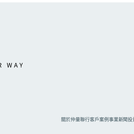
關於仲量聯行
客戶案例
事業
新聞
投