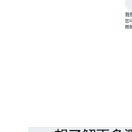
我
您
閲