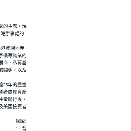
處的主席，現
任香港辦事處的
香港資深地產
字樓等物業的
展商、私募基
的關係，以及
25年的豐富
資者處理資產
入仲量聯行後，
及美國投資者
表示：「香港繼續
管理人才，曾