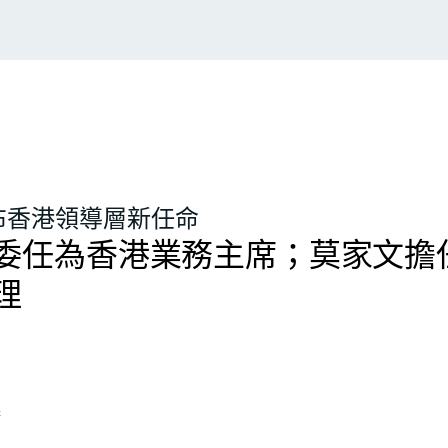
布香港領導層新任命
委任為香港業務主席；莫家文擔
理
務