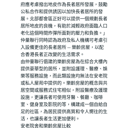
府應考慮撥出地皮作為長者居所發展，鼓勵
公私合作和提供誘因以加快長者居所的發
展。北部都會區正好可以提供一個規劃長者
居所地皮的良機，有助於減輕政府面臨人口
老化這個時間炸彈所面對的壓力和負擔。」
仲量聯行同時認為政府及私人機構可考慮引
入設備更佳的長者居所 — 樂齡房屋，以配
合香港長者正改變的生活需求。
由仲量聯行倡建的樂齡房屋為在綜合大樓內
提供豪華型的居所，並附設護理、醫療、娛
樂等服務設施，而此類設施均無法在安老院
或私人屋苑中提供的。樂齡房屋的概念與共
居空間或服務式住宅相似，附設醫療及護理
設施，更讓長者可使用牙醫、餐廳、咖啡
室、健身室及影院的等，構建成一個自給自
足的社區，為居民提供高質和令人嚮往的生
活，也讓長者生活更加便利。
安老院舍和樂齡房屋比較