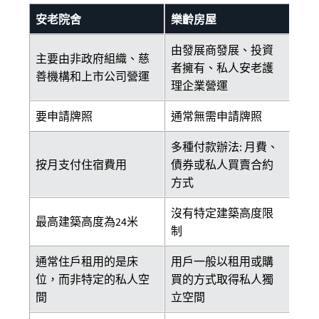
安老院舍
樂齡房屋
由發展商發展、投資
主要由非政府組織、慈
者擁有、私人安老護
善機構和上市公司營運
理企業營運
要申請牌照
通常無需申請牌照
多種付款辦法: 月費、
按月支付住宿費用
債券或私人買賣合約
方式
沒有特定建築高度限
最高建築高度為24米
制
通常住戶租用的是床
用戶一般以租用或購
位，而非特定的私人空
買的方式取得私人獨
間
立空間