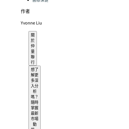
醫療保健
作者
Yvonne Liu
關
於
仲
量
聯
行
想了
解更
多深
入分
析
嗎？
隨時
掌握
最新
市場
動