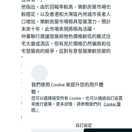
他指出，由於回報率較高，樂齡房屋市場也
較穩定，以及香港和大灣區內地城市長者人
口增加，樂齡房屋市場極具發展潛力，預計
未來十年，此市場表現將極為活躍。
仲量聯行建議發展商物色價格較低的舊式住
宅大廈或酒店，但有見於價格仍然偏高和住
宅發展商的競爭，這對有意發展樂齡房屋的
發展商在收購合適的物業或地皮上面對一定
程度的難度。儘管大灣區的地價及樓價較
低，但是潛在回報亦同時較低，要覓得可行
方案也存在挑戰。正因如此，政府應投放資
我們使用 Cookie 來提升您的用戶體
源研究支持該市場發展的方式。
驗。
此外，他表示，政府需要採取措施鼓勵更多
您可以選擇接受所有 Cookie，也可以通過自訂設置
的樂齡房屋發展。目前其中一個主要難題是
來進行選擇。更多詳情，請參閲我們的
Cookie 聲
有意興建樂齡房屋的發展商在競投政府賣地
明。
時，將難免要面對計劃興建私人住宅項目的
發展競爭。為了解決這個問題，政府可以考
自訂設定