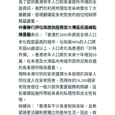
為了提供香港老年人口和長者居所市場的全
面資訊，我們也利用地理信息系統整合了大
量數據，發現觀塘區安老院舍的宿位短缺問
題最嚴重。
仲量聯行評估與諮詢服務部大灣區拓展總監
陳曼藝
表示：「香港於2050年將是全球人口
老化程度最高的城市，佔有逾40%的人口將
年屆60歲或以上，人口老化為香港的『計時
炸彈』。香港老年人口將於未來十年增加50
萬，在本港及大灣區內地城市提供足夠合適
的長者居所極為重要。」
現時本港可供的安老選擇大多局限於與家人
同住或入住安老院舍，而現存的74,200個安
老院舍宿位一般只提供重要服務和照顧，這
些基礎設施所帶給長者的私隱性和自主性有
限。
她補充：「香港有不少長者財政充裕，並希
望過更活躍和更獨立的退休生活。因此，政