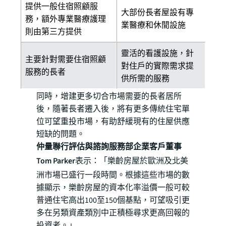
提供一般住宿照顧服
大部份長者屋設有專
務，額外專業醫療護理
業醫療和休閒設施
則由第三方提供
靈活的看護設施，針
主要針對需要住宿照顧
對住戶的實際需求提
服務的長者
供所需的服務
同時，增建更多切合市場需要的長者居所
後，隨著長者遷入後，將有更多傳統住宅單
位可望重投市場，有助舒緩現有的住屋供應
短缺的問題。
仲量聯行評估與諮詢服務部企業客戶董事
Tom Parker
表示：「樂齡房屋於歐洲及北美
洲市場已盛行一段時間。根據這些市場的數
據顯示，樂齡房屋的資本化率溢價一般可較
普通住宅高出100至150個基點，可望吸引更
多在另類資產類別中正積極尋求更高回報的
投資者。」