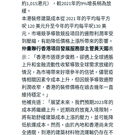
約1,015港元），較2021年的9%增長稍為放
緩。
本港裝修建築成本從 2021 年的平均每平方
呎 120 美元升至今年的平均每平呎130 美
元，市場競爭導致競投項目的邊際利潤率受
到壓縮，有助降低價格上漲所帶來的影響。
仲量聯行香港項目發展服務部主管黃天賜
表
示：「香港市道逐步復甦，卻遇上全球通脹
上升和金融流動性收緊導致全球需求放緩的
情況，為市場帶來好壞參半的信號。儘管疫
情相關因素令成本上升，但因競爭導致邊際
利潤收窄，香港的裝修價格在過去幾年一直
維持穩定。」
他補充道：「展望未來，我們預期2023年的
成本將繼續上升。近期政府放寬入境限制，
將有助舒緩建築成本上漲的壓力，並可能降
低航運成本。然而，由於內地和香港尚未完
全通關，到港的建築材料物流運輸仍存在不