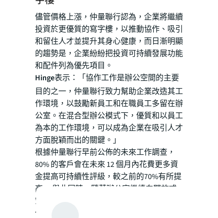
字樓
儘管價格上漲，仲量聯行認為，企業將繼續
投資於更優質的寫字樓，以推動協作、吸引
和留住人才並提升其身心健康，而日漸明顯
的趨勢是，企業紛紛把投資可持續發展功能
和配件列為優先項目。
Hinge
表示：「協作工作是辦公空間的主要
目的之一，仲量聯行致力幫助企業改造其工
作環境，以鼓勵新員工和在職員工多留在辦
公室。在混合型辦公模式下，優質和以員工
為本的工作環境，可以成為企業在吸引人才
方面脫穎而出的關鍵。」
根據仲量聯行早前公佈的未來工作調查，
80% 的客戶會在未來 12 個月內花費更多資
金提高可持續性評級，較之前的70%有所提
高。 與此同時，隨著辦公室繼續向開放式
空間發展以推動員工協作，分隔板等裝修組
件的支出似乎按年減少。