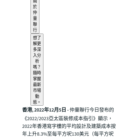
關
於
仲
量
聯
行
想了
解更
多深
入分
析
嗎？
隨時
掌握
最新
市場
動
態。
香港, 2022年12月5日 -
仲量聯行今日發布的
《2022/2023亞太區裝修成本指引》顯示，
2022年香港寫字樓的平均設計及建築成本按
年上升8.3%至每平方呎130美元（每平方呎