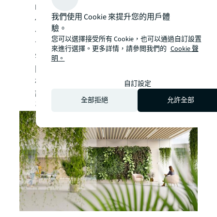
Hinge
總結稱：「隨著企業不斷重新構想他
我們使用 Cookie 來提升您的用戶體
們的工作場所，以適應寫字樓不斷變化的角
驗。
色，並重新優先考慮員工的健康福祉，我們
您可以選擇接受所有 Cookie，也可以通過自訂設置
可以期望企業對於能讓員工增加投入感的寫
來進行選擇。更多詳情，請參閲我們的
Cookie 聲
字樓設計元素，將更加重視並願意提高有關
明。
開支，而這樣做還能滿足氣候變化的目
標。」
自訂設定
請按此下載《2022/2023亞太區裝修成本指
全部拒絕
允許全部
引》。