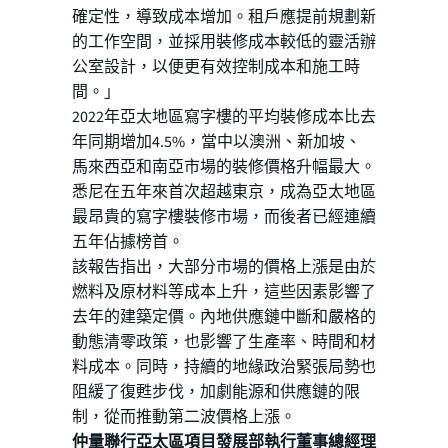
確定性，導致成本增加。租戶應提前規劃新
的工作空間，並採用裝修成本較低的靈活辦
公室設計，以便更有效控制成本和施工時
間。」
2022年亞太地區寫字樓的平均裝修成本比去
年同期增加4.5%，當中以澳洲、新加坡、
馬來西亞和南亞市場的裝修價格升幅最大。
悉尼在五年來首次超越東京，成為亞太地區
最昂貴的寫字樓裝修市場，而後者已經連續
五年佔據榜首。
該報告指出，大部分市場的價格上漲是由於
燃料及原材料等成本上升，這些因素影響了
去年的建築定價。內地供應鏈中斷和嚴格的
動態清零政策，也影響了生產率、時間和材
料成本。同時，持續的地緣政治緊張局勢也
阻緩了復甦步伐，加劇能源和供應鏈的限
制，從而推動第二波價格上漲。
仲量聯行亞太區項目發展部執行董事總經理