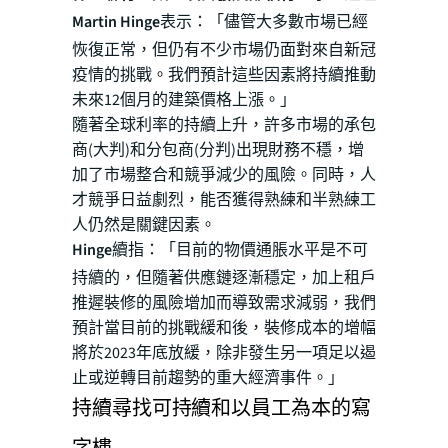
Martin Hinge
表示：「儘管大多數市場已經
恢復正常，但仍有不少市場仍面對來自新冠
疫情的挑戰。我們預計這些因素將持續推動
未來12個月的建築價格上漲。」
隨著全球利率的持續上升，許多市場的承包
商(大判)和分包商(分判)出現財務不穩，增
加了市場整合和競爭減少的風險。同時，人
才競爭日益劇烈，能否獲得熟練和半熟練工
人仍然是關鍵因素。
Hinge
續指：「目前的物價通脹水平是不可
持續的，但隨著供應鏈逐漸穩定，加上租戶
推遲裝修的風險增加而導致需求減弱，我們
預計當目前的挑戰緩和後，裝修成本的增幅
將於2023年底放緩，除非發生另一項足以遏
止或逆轉目前趨勢的重大經濟事件。」
持續尋找可持續和以員工為本的寫