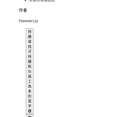
商業和專業服務
作者
Yvonne Liu
持
續
尋
找
可
持
續
和
以
員
工
為
本
的
寫
字
樓