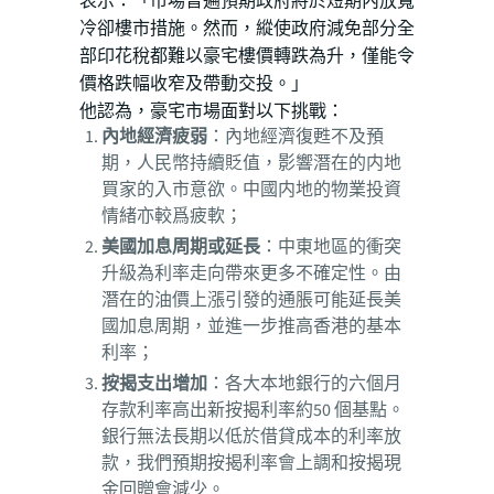
表示：「市場普遍預期政府將於短期內放寬
冷卻樓市措施。然而，縱使政府減免部分全
部印花稅都難以豪宅樓價轉跌為升，僅能令
價格跌幅收窄及帶動交投。」
他認為，豪宅市場面對以下挑戰：
內地經濟疲弱
：內地經濟復甦不及預
期，人民幣持續貶值，影響潛在的内地
買家的入市意欲。中國内地的物業投資
情緒亦較爲疲軟；
美國加息周期或延長
：中東地區的衝突
升級為利率走向帶來更多不確定性。由
潛在的油價上漲引發的通脹可能延長美
國加息周期，並進一步推高香港的基本
利率；
按揭支出增加
：各大本地銀行的六個月
存款利率高出新按揭利率約50 個基點。
銀行無法長期以低於借貸成本的利率放
款，我們預期按揭利率會上調和按揭現
金回贈會減少
。