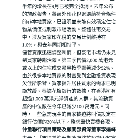
半年的增長在9月已被完全抵消。去年公布
的施政報告，將額外印花稅退還給符合條件
的非本地買家，已證明並未能有效穩定住宅
物業價值或刺激市場活動。整體住宅交易
中，涉及買家印花稅的交易比例維持在
1.6%，與去年同期相持平。
儘管賣家迅速調整叫價，但豪宅市場仍未見
到買家轉趨活躍。第三季售價2,000 萬港元
或以上的住宅成交易量按季顯著減少52%。
由於很多本地買家的財富受到金融投資表現
欠佳所影響，買家提升居住質素的需求已明
顯放緩。根據花旗銀行的數據，在香港擁有
超過1,000 萬港元淨資產的人群，其流動資
產的中位數在今年已減少100 萬港元。同
時，一些急需現金的賣家被迫將叫價設定在
銀行估價的20%以下，務求盡快賣樓套現。
仲量聯行項目策略及顧問部資深董事李遠峰