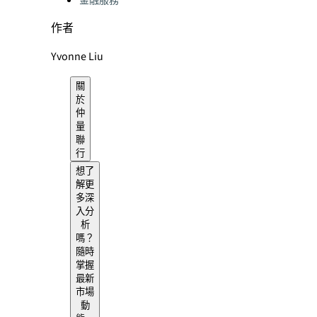
金融服務
作者
Yvonne Liu
關
於
仲
量
聯
行
想了
解更
多深
入分
析
嗎？
隨時
掌握
最新
市場
動