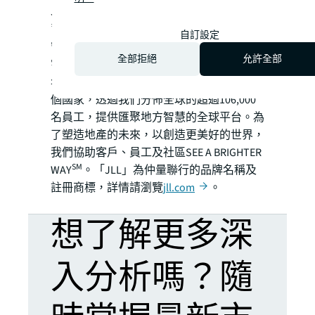
JLL）為領先的全球商業地產和投資管理公
司，過去200年為客戶購置、興建、租用、
自訂設定
管理及投資多元化的商業、工業、酒店、住
全部拒絕
允許全部
宅及零售物業。仲量聯行為財富500®公司，
年收入達208億美元，業務遍佈全球超過80
個國家，透過我們分佈全球的超過106,000
名員工，提供匯聚地方智慧的全球平台。為
了塑造地產的未來，以創造更美好的世界，
我們協助客戶、員工及社區SEE A BRIGHTER
SM
WAY
。「JLL」為仲量聯行的品牌名稱及
註冊商標，詳情請瀏覽
jll.com
。
想了解更多深
入分析嗎？隨