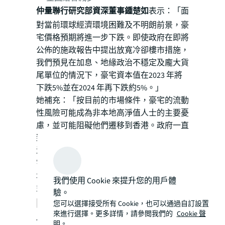
仲量聯行研究部資深董事鍾楚如
表示：「面
對當前環球經濟環境困難及不明朗前景，豪
宅價格預期將進一步下跌。即使政府在即將
公佈的施政報告中提出放寬冷卻樓市措施，
我們預見在加息、地緣政治不穩定及龐大貨
尾單位的情況下，豪宅資本值在2023 年將
下跌5%並在2024 年再下跌約5%。」
她補充：「按目前的市場條件，豪宅的流動
性風險可能成為非本地高淨值人士的主要憂
慮，並可能阻礙他們遷移到香港。政府一直
致力吸引家族辦公室和環球投資者，印花稅
減免將向他們提供直接誘因。同時，隨著豪
宅交易量增加，政府可能會從印花稅的稅收
增加和豪宅地皮的補地價收入增加中獲
我們使用 Cookie 來提升您的用戶體
益。」
驗。
關於仲量聯行
您可以選擇接受所有 Cookie，也可以通過自訂設置
來進行選擇。更多詳情，請參閲我們的
Cookie 聲
仲量聯行（紐約證券交易所上市代號：
明。