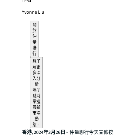
作者
Yvonne Liu
關
於
仲
量
聯
行
想了
解更
多深
入分
析
嗎？
隨時
掌握
最新
市場
動
態。
香港, 2024年3月26日
– 仲量聯行今天宣佈按