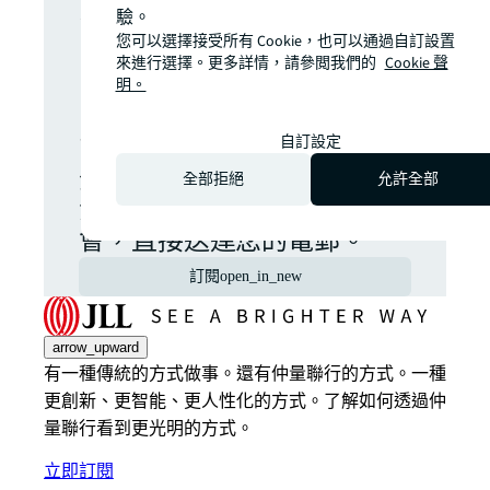
入分析嗎？隨
驗。
時掌握最新市
您可以選擇接受所有 Cookie，也可以通過自訂設置
來進行選擇。更多詳情，請參閲我們的
Cookie 聲
明。
場動態。
自訂設定
全球商業房地產市場的最新
全部拒絕
允許全部
消息、深度分析與投資機
會，直接送達您的電郵。
訂閱
open_in_new
arrow_upward
有一種傳統的方式做事。還有仲量聯行的方式。一種
更創新、更智能、更人性化的方式。了解如何透過仲
量聯行看到更光明的方式。
立即訂閱