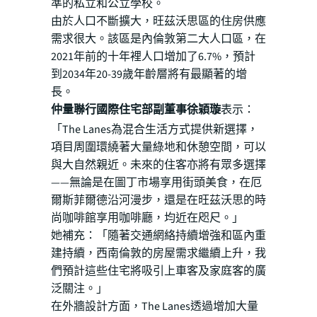
準的私立和公立學校。
由於人口不斷擴大，旺茲沃思區的住房供應
需求很大。該區是內倫敦第二大人口區，在
2021年前的十年裡人口增加了6.7%，預計
到2034年20-39歲年齡層將有最顯著的增
長。
仲量聯行國際住宅部副董事徐穎璇
表示：
「The Lanes為混合生活方式提供新選擇，
項目周圍環繞著大量綠地和休憩空間，可以
與大自然親近。未來的住客亦將有眾多選擇
——無論是在圖丁市場享用街頭美食，在厄
爾斯菲爾德沿河漫步，還是在旺茲沃思的時
尚咖啡館享用咖啡廳，均近在咫尺。」
她補充：「隨著交通網絡持續增強和區內重
建持續，西南倫敦的房屋需求繼續上升，我
們預計這些住宅將吸引上車客及家庭客的廣
泛關注。」
在外牆設計方面，The Lanes透過增加大量