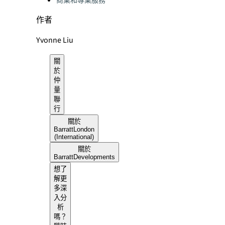
商業和專業服務
作者
Yvonne Liu
關
於
仲
量
聯
行
關於
BarrattLondon
(International)
關於
BarrattDevelopments
想了
解更
多深
入分
析
嗎？