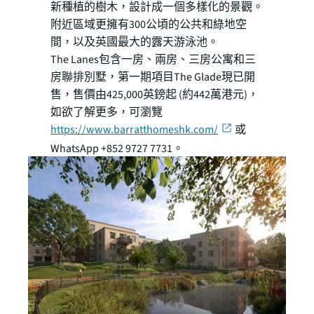
新種植的樹木，設計成一個多樣化的景觀。
附近區域更擁有300公頃的公共和綠地空
間，以及英國最大的露天游泳池。
The Lanes包含一房、兩房、三房公寓和三
房聯排別墅，第一期項目The Glade現已開
售，售價由425,000英鎊起 (約442萬港元)，
如欲了解更多，可瀏覽
https://www.barratthomeshk.com/
或
WhatsApp +852 9727 7731。