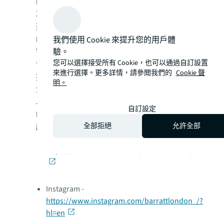
Barratt London 於英國首都興建優質的住宅
項目已有超過40年的經驗。作為英國最大的
建築商Barratt Developments的分公司，
Barratt London於過去三年已建成逾5萬個住
我們使用 Cookie 來提升您的用戶體
驗。
宅，投資額達1.37億英鎊。
您可以選擇接受所有 Cookie，也可以通過自訂設置
發展商在倫敦建有各式各樣的住宅可供選
來進行選擇。更多詳情，請參閲我們的
Cookie 聲
擇，並專於尋覓高租金回報率及交通便利的
明。
活化區域，包括與倫敦交通局合作的地點，
以發展可持續發展的項目及打造繁華社區。
自訂設定
Barratt London屢獲殊榮，其顧客滿意度更
全部拒絕
允許全部
超過90%，較其他英國大型住宅發展商高。
Facebook -
https://www.facebook.com/barrattlondon/
Instagram -
https://www.instagram.com/barrattlondon_/?
hl=en