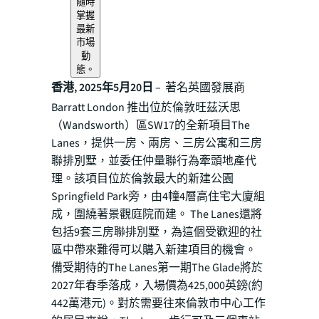
隨時
掌握
最新
市場
動
態。
香港, 2025年5月20日
– 著名英國發展商
Barratt London 推出位於倫敦旺茲沃思
（Wandsworth）區SW17的全新項目The
Lanes，提供一房、兩房、三房公寓和三房
聯排別墅，並委任仲量聯行為牽頭地產代
理。該項目位於倫敦最大的新建公園
Springfield Park旁，由4幢4層高住宅大廈組
成，圍繞著景觀庭院而建。 The Lanes還將
包括9套三房聯排別墅，為這個受歡迎的社
區中帶來難得可以購入新建項目的機會。
備受期待的The Lanes第一期The Glade將於
2027年春季落成，入場價為425,000英鎊(約
442萬港元)。對於需要往來倫敦市中心工作