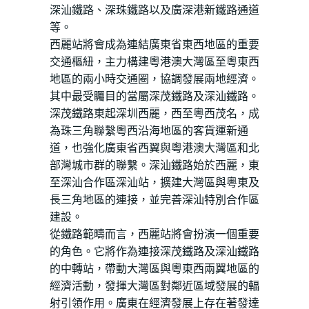
深汕鐵路、深珠鐵路以及廣深港新鐵路通道
等。
西麗站將會成為連結廣東省東西地區的重要
交通樞紐，主力構建粵港澳大灣區至粵東西
地區的兩小時交通圈，協調發展兩地經濟。
其中最受矚目的當屬深茂鐵路及深汕鐵路。
深茂鐵路東起深圳西麗，西至粵西茂名，成
為珠三角聯繫粵西沿海地區的客貨運新通
道，也強化廣東省西翼與粵港澳大灣區和北
部灣城市群的聯繫。深汕鐵路始於西麗，東
至深汕合作區深汕站，擴建大灣區與粵東及
長三角地區的連接，並完善深汕特別合作區
建設。
從鐵路範疇而言，西麗站將會扮演一個重要
的角色。它將作為連接深茂鐵路及深汕鐵路
的中轉站，帶動大灣區與粵東西兩翼地區的
經濟活動，發揮大灣區對鄰近區域發展的輻
射引領作用。廣東在經濟發展上存在著發達