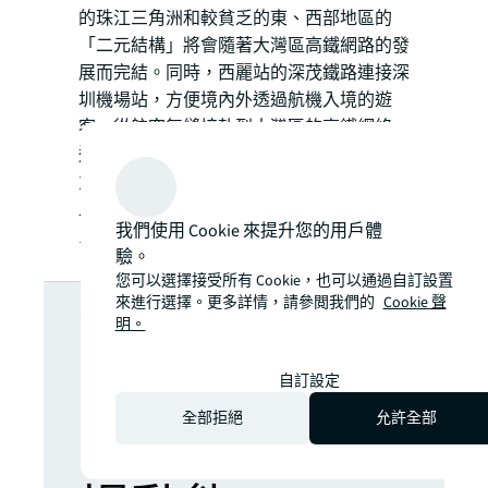
的珠江三角洲和較貧乏的東、西部地區的
「二元結構」將會隨著大灣區高鐵網路的發
展而完結。同時，西麗站的深茂鐵路連接深
圳機場站，方便境內外透過航機入境的遊
客，從航空無縫接軌到大灣區的高鐵網絡。
這能進一步加強西麗站在大灣區內的競爭
力，奠定其交通樞紐的地位。
文章原於2021年7月26日刊登於《經濟日
我們使用 Cookie 來提升您的用戶體
報》。
驗。
您可以選擇接受所有 Cookie，也可以通過自訂設置
想了解更多深
來進行選擇。更多詳情，請參閲我們的
Cookie 聲
明。
入分析嗎？隨
自訂設定
全部拒絕
允許全部
時掌握最新市