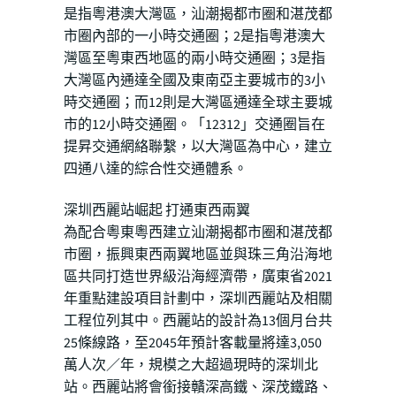
是指粵港澳大灣區，汕潮揭都市圈和湛茂都
市圈內部的一小時交通圈；2是指粵港澳大
灣區至粵東西地區的兩小時交通圈；3是指
大灣區內通達全國及東南亞主要城市的3小
時交通圈；而12則是大灣區通達全球主要城
市的12小時交通圈。「12312」交通圈旨在
提昇交通網絡聯繫，以大灣區為中心，建立
四通八達的綜合性交通體系。
深圳西麗站崛起 打通東西兩翼
為配合粵東粵西建立汕潮揭都市圈和湛茂都
市圈，振興東西兩翼地區並與珠三角沿海地
區共同打造世界級沿海經濟帶，廣東省2021
年重點建設項目計劃中，深圳西麗站及相關
工程位列其中。西麗站的設計為13個月台共
25條線路，至2045年預計客載量將達3,050
萬人次／年，規模之大超過現時的深圳北
站。西麗站將會銜接贛深高鐵、深茂鐵路、