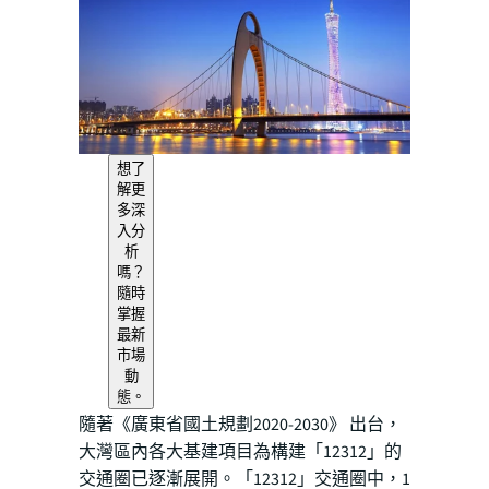
想了
解更
多深
入分
析
嗎？
隨時
掌握
最新
市場
動
態。
隨著《廣東省國土規劃2020-2030》 出台，
大灣區內各大基建項目為構建「12312」的
交通圈已逐漸展開。「12312」交通圈中，1