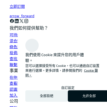
立即訂閱
arrow_forward
我們如何提供幫助？
可持續發展解決方案
混合辦公空間解決方案
綠色建築和租賃
投資組合管理
我們使用 Cookie 來提升您的用戶體
查找並租賃空間
驗。
聯繫我們
您可以選擇接受所有 Cookie，也可以通過自訂設置
事業
來進行選擇。更多詳情，請參閲我們的
Cookie 聲
明。
在仲量聯行工作
查看職位空缺
自訂設定
認識我們的員工
加入人才網路
全部拒絕
允許全部
公司信息