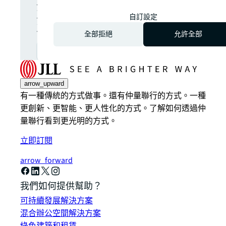
全球商業房地產市場的最新
消息、深度分析與投資機
自訂設定
會，直接送達您的電郵。
全部拒絕
允許全部
訂閱
open_in_new
arrow_upward
有一種傳統的方式做事。還有仲量聯行的方式。一種
更創新、更智能、更人性化的方式。了解如何透過仲
量聯行看到更光明的方式。
立即訂閱
arrow_forward
我們如何提供幫助？
可持續發展解決方案
混合辦公空間解決方案
綠色建築和租賃