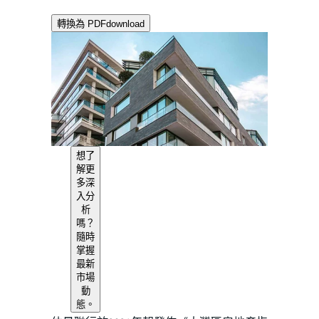
轉換為 PDF
download
想了
解更
多深
入分
析
嗎？
隨時
掌握
最新
市場
動
態。