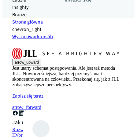
Ludzie
inwestorskie
Insighty
Branże
Strona główna
chevron_right
Wyszukiwarka osób
arrow_upward
Jest utarty schemat postępowania. Ale jest też metoda
JLL. Nowocześniejsza, bardziej przemyślana i
skoncentrowana na człowieku. Przekonaj się, jak z JLL
zobaczysz lepsze perspektywy.
Zapisz się teraz
arrow_forward
Jak możemy pomóc?
Rozwiązania w zakresie zrównoważonego rozwoju
Hybrydowe rozwiązania w zakresie przestrzeni roboczej