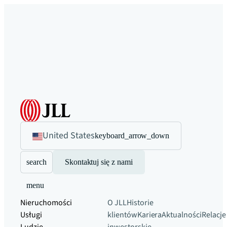
United States
keyboard_arrow_down
search
Skontaktuj się z nami
menu
Nieruchomości
O JLL
Historie
Usługi
klientów
Kariera
Aktualności
Relacje