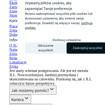
Używamy plików cookies, aby
Ekologiczne budownictwo i wynajem
Zarządzanie portfelem
zapamiętać Twoje preferencje
Znajdź i wynajmij przestrzeń
Możesz zaakceptować wszystkie pliki cookies lub
Skontaktuj się z nami
dostosować ustawienia, aby zmienić swoje
Kariera
preferencje. Dowiedź się więcej o naszej
polityce
Praca w JLL
cookies.
Zobacz oferty pracy
Dołącz do sieci talentów
Informacje o firmie
Dostosuj ustawienia
Odrzucenie
O JLL
Zaakceptuj wszystkie
Najnowsze informacje
wszystkich
Zrównoważony rozwój w JLL
Relacje z inwestorami
Lokalizacje
Etyka
Jest utarty schemat postępowania. Ale jest też metoda
JLL. Nowocześniejsza, bardziej przemyślana i
skoncentrowana na człowieku. Przekonaj się, jak z JLL
zobaczysz lepsze perspektywy.
Jak możemy pomóc?
Kariera