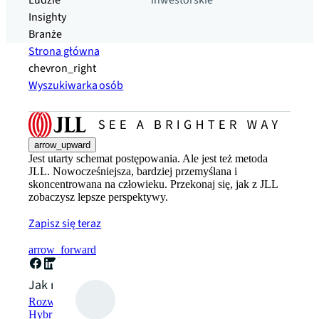
Ludzie
inwestorskie
Insighty
Branże
Strona główna
chevron_right
Wyszukiwarka osób
arrow_upward
Jest utarty schemat postępowania. Ale jest też metoda
JLL. Nowocześniejsza, bardziej przemyślana i
skoncentrowana na człowieku. Przekonaj się, jak z JLL
zobaczysz lepsze perspektywy.
Zapisz się teraz
arrow_forward
Jak możemy pomóc?
Rozwiązania w zakresie zrównoważonego rozwoju
Hybrydowe rozwiązania w zakresie przestrzeni roboczej