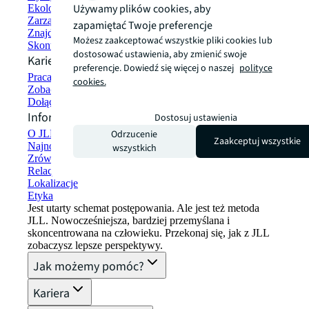
Używamy plików cookies, aby
Ekologiczne budownictwo i wynajem
Zarządzanie portfelem
zapamiętać Twoje preferencje
Znajdź i wynajmij przestrzeń
Możesz zaakceptować wszystkie pliki cookies lub
Skontaktuj się z nami
dostosować ustawienia, aby zmienić swoje
Kariera
preferencje. Dowiedź się więcej o naszej
polityce
Praca w JLL
cookies.
Zobacz oferty pracy
Dołącz do sieci talentów
Informacje o firmie
Dostosuj ustawienia
Odrzucenie
O JLL
Zaakceptuj wszystkie
Najnowsze informacje
wszystkich
Zrównoważony rozwój w JLL
Relacje z inwestorami
Lokalizacje
Etyka
Jest utarty schemat postępowania. Ale jest też metoda
JLL. Nowocześniejsza, bardziej przemyślana i
skoncentrowana na człowieku. Przekonaj się, jak z JLL
zobaczysz lepsze perspektywy.
Jak możemy pomóc?
Kariera