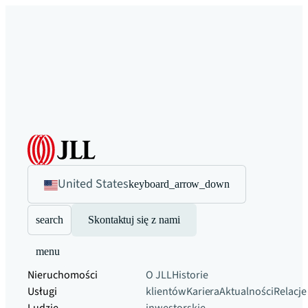
United States
keyboard_arrow_down
search
Skontaktuj się z nami
menu
Nieruchomości
O JLL
Historie
Usługi
klientów
Kariera
Aktualności
Relacje