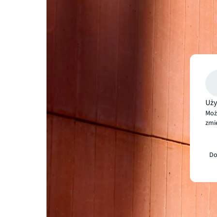
Uży
Moż
zmie
Do