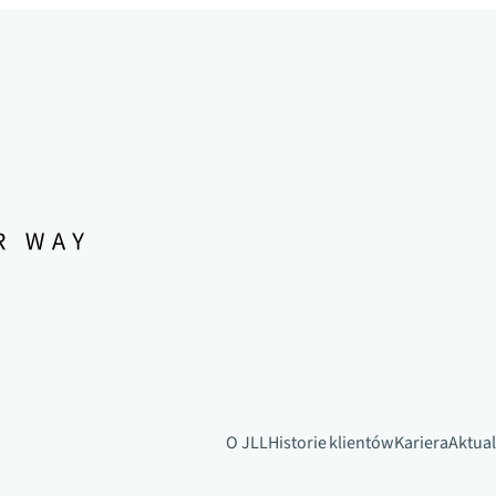
O JLL
Historie klientów
Kariera
Aktual