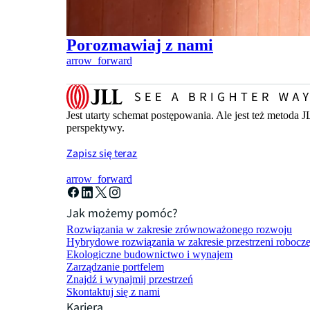
Porozmawiaj z nami
arrow_forward
Jest utarty schemat postępowania. Ale jest też metoda 
perspektywy.
Zapisz się teraz
arrow_forward
Jak możemy pomóc?
Rozwiązania w zakresie zrównoważonego rozwoju
Hybrydowe rozwiązania w zakresie przestrzeni robocze
Ekologiczne budownictwo i wynajem
Zarządzanie portfelem
Znajdź i wynajmij przestrzeń
Skontaktuj się z nami
Kariera