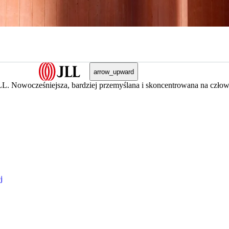
arrow_upward
JLL. Nowocześniejsza, bardziej przemyślana i skoncentrowana na człowi
j