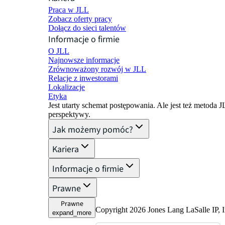
Praca w JLL
Zobacz oferty pracy
Dołącz do sieci talentów
Informacje o firmie
O JLL
Najnowsze informacje
Zrównoważony rozwój w JLL
Relacje z inwestorami
Lokalizacje
Etyka
Jest utarty schemat postępowania. Ale jest też metoda 
perspektywy.
Jak możemy pomóc?
Kariera
Informacje o firmie
Prawne
Prawne
Copyright 2026 Jones Lang LaSalle IP, I
expand_more