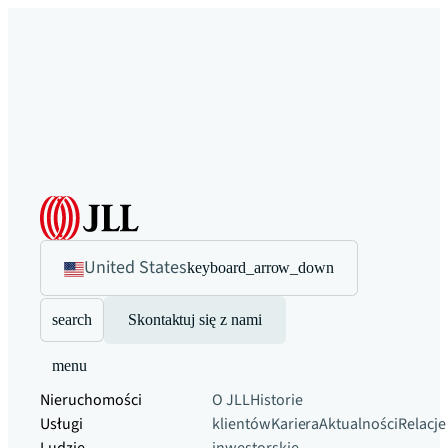
United States
keyboard_arrow_down
search
Skontaktuj się z nami
menu
Nieruchomości
O JLL
Historie
Usługi
klientów
Kariera
Aktualności
Relacje