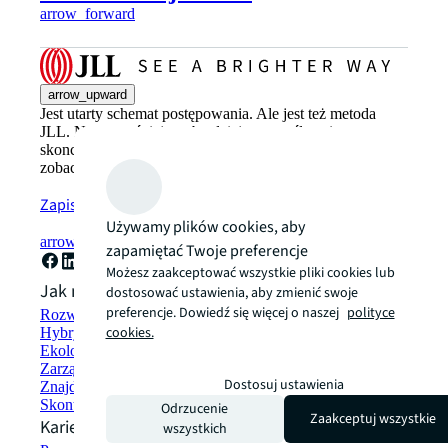
arrow_forward
arrow_upward
Jest utarty schemat postępowania. Ale jest też metoda
JLL. Nowocześniejsza, bardziej przemyślana i
skoncentrowana na człowieku. Przekonaj się, jak z JLL
zobaczysz lepsze perspektywy.
Zapisz się teraz
Używamy plików cookies, aby
arrow_forward
zapamiętać Twoje preferencje
Możesz zaakceptować wszystkie pliki cookies lub
Jak możemy pomóc?
dostosować ustawienia, aby zmienić swoje
preferencje. Dowiedź się więcej o naszej
polityce
Rozwiązania w zakresie zrównoważonego rozwoju
cookies.
Hybrydowe rozwiązania w zakresie przestrzeni roboczej
Ekologiczne budownictwo i wynajem
Zarządzanie portfelem
Dostosuj ustawienia
Znajdź i wynajmij przestrzeń
Skontaktuj się z nami
Odrzucenie
Zaakceptuj wszystkie
Kariera
wszystkich