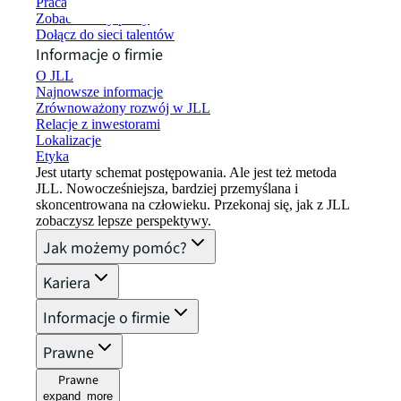
Praca w JLL
Zobacz oferty pracy
Dołącz do sieci talentów
Informacje o firmie
O JLL
Najnowsze informacje
Zrównoważony rozwój w JLL
Relacje z inwestorami
Lokalizacje
Etyka
Jest utarty schemat postępowania. Ale jest też metoda
JLL. Nowocześniejsza, bardziej przemyślana i
skoncentrowana na człowieku. Przekonaj się, jak z JLL
zobaczysz lepsze perspektywy.
Jak możemy pomóc?
Kariera
Informacje o firmie
Prawne
Prawne
expand_more