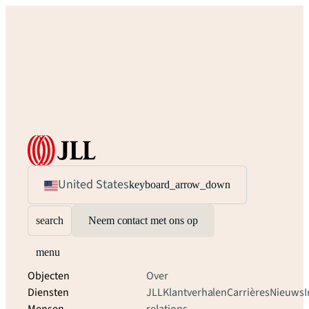
United States
keyboard_arrow_down
search
Neem contact met ons op
menu
Objecten
Over
Diensten
JLL
Klantverhalen
Carrières
Nieuws
I