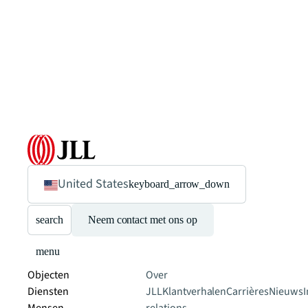
United States
keyboard_arrow_down
search
Neem contact met ons op
menu
Objecten
Over
Diensten
JLL
Klantverhalen
Carrières
Nieuws
I