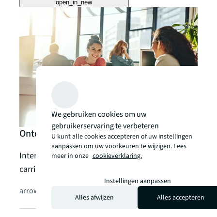
open_in_new
We gebruiken cookies om uw
gebruikerservaring te verbeteren
Ontdek carrièremogelijkheden bij JLL
U kunt alle cookies accepteren of uw instellingen
aanpassen om uw voorkeuren te wijzigen. Lees
Interesse in een carrière bij JLL? Bekijk onze
meer in onze
cookieverklaring.
carrièrepaden en actuele vacatures.
Instellingen aanpassen
arrow_forward
Alles afwijzen
Alles accepteren