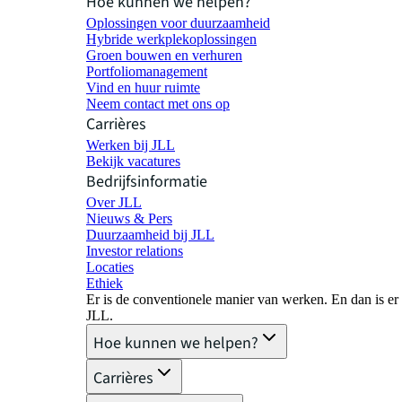
Hoe kunnen we helpen?
Oplossingen voor duurzaamheid
Hybride werkplekoplossingen
Groen bouwen en verhuren
Portfoliomanagement
Vind en huur ruimte
Neem contact met ons op
Carrières
Werken bij JLL
Bekijk vacatures
Bedrijfsinformatie
Over JLL
Nieuws & Pers
Duurzaamheid bij JLL
Investor relations
Locaties
Ethiek
Er is de conventionele manier van werken. En dan is er
JLL.
Hoe kunnen we helpen?
Carrières