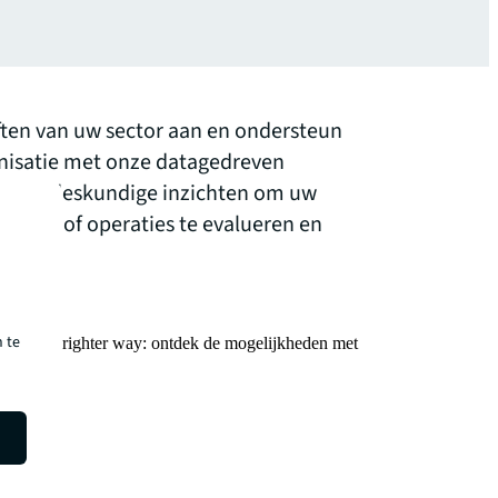
ten van uw sector aan en ondersteun
anisatie met onze datagedreven
ntdek deskundige inzichten om uw
astgoed of operaties te evalueren en
 te
r. See a brighter way: ontdek de mogelijkheden met