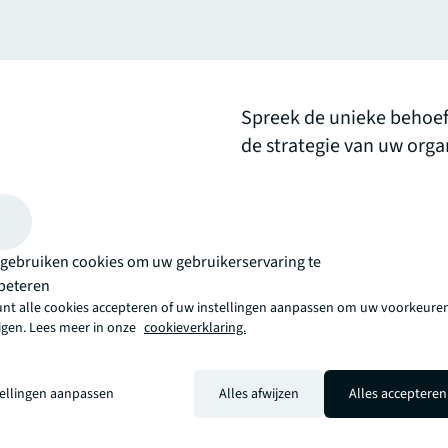
Spreek de unieke behoef
de strategie van uw org
vastgoedoplossingen. O
investeringsstrategie, v
verder te ontwikkelen.
gebruiken cookies om uw gebruikerservaring te
beteren
arrow_upward
unt alle cookies accepteren of uw instellingen aanpassen om uw voorkeuren
 de JLL-manier. Een meer innovatieve, intelligente en menselijke manie
zigen. Lees meer in onze
cookieverklaring.
tellingen aanpassen
Alles afwijzen
Alles accepteren