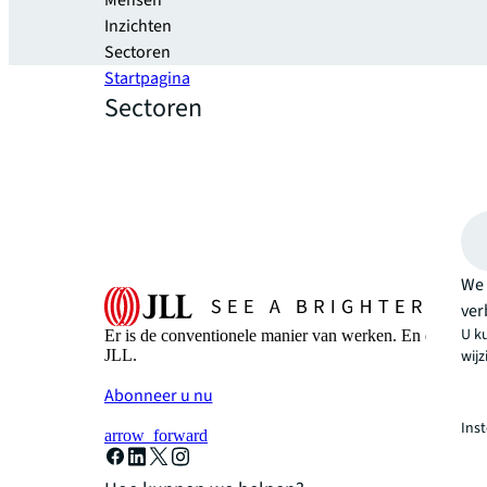
Mensen
Inzichten
Sectoren
Startpagina
Sectoren
We 
ver
U k
Er is de conventionele manier van werken. En dan is er
wij
JLL.
Abonneer u nu
Ins
arrow_forward