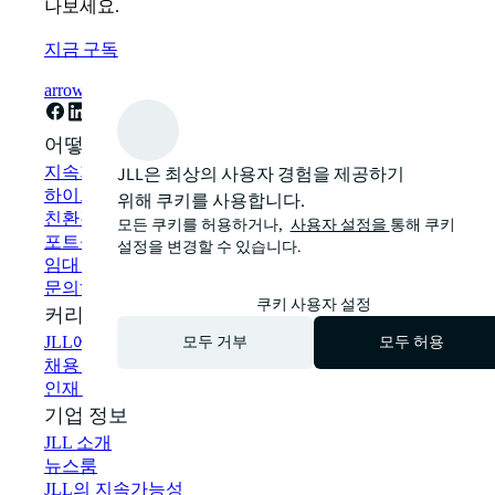
나보세요.
지금 구독
arrow_forward
어떻게 도와드릴까요?
JLL은 최상의 사용자 경험을 제공하기
지속가능성 솔루션
하이브리드 워크플레이스 솔루션
위해 쿠키를 사용합니다.
친환경 건물 및 임대
모든 쿠키를 허용하거나,
사용자 설정을
통해 쿠키
포트폴리오 관리
설정을 변경할 수 있습니다.
임대 부동산 검색
문의하기
쿠키 사용자 설정
커리어
모두 거부
모두 허용
JLL에서 일하기
채용 정보
인재 네트워크 가입
기업 정보
JLL 소개
뉴스룸
JLL의 지속가능성