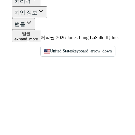
커리어
기업 정보
법률
법률
저작권 2026 Jones Lang LaSalle IP, Inc.
expand_more
United States
keyboard_arrow_down