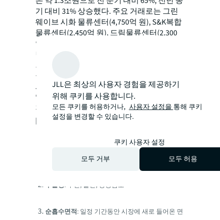
은 약 1.3조원으로 전 분기 대비 65%, 전년 동
기 대비 31% 상승했다. 주요 거래로는 그린
웨이브 시화 물류센터(4,750억 원), S&K복합
물류센터(2,450억 원), 드림물류센터(2,300
억 원) 등이 있었다.
민수희 JLL 코리아 캐피털마켓 상무는, "해
외 투자자 중심의 관심이 지속되는 가운데,
국내 기관들의 물류자산 투자 검토 재개로
JLL은 최상의 사용자 경험을 제공하기
시장 유동성에 긍정적 영향이 예상된다"며
위해 쿠키를 사용합니다.
"향후 코어성 매물 거래도 늘어날 것"이라고
모든 쿠키를 허용하거나,
사용자 설정을
통해 쿠키
전망했다.
설정을 변경할 수 있습니다.
[주석]
쿠키 사용자 설정
A급 물류센터
: 연면적 1만평 이상의 물류
센터
모두 거부
모두 허용
부울경
: 부산, 울산, 경상남도
순흡수면적
: 일정 기간동안 시장에 새로 들어온 면