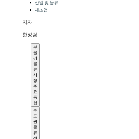
산업 및 물류
제조업
저자
한정림
부
울
경
물
류
시
장
주
요
동
향
수
도
권
물
류
센