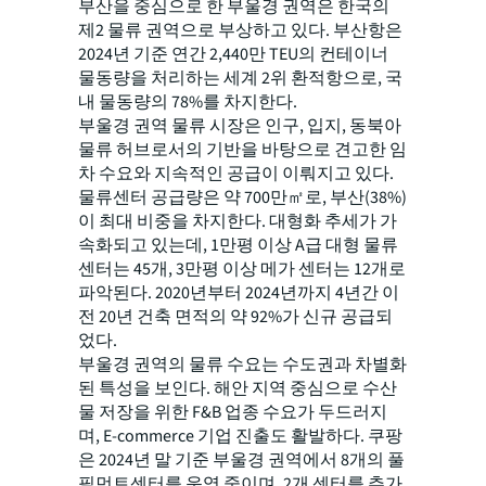
부산을 중심으로 한 부울경 권역은 한국의
제2 물류 권역으로 부상하고 있다. 부산항은
2024년 기준 연간 2,440만 TEU의 컨테이너
물동량을 처리하는 세계 2위 환적항으로, 국
내 물동량의 78%를 차지한다.
부울경 권역 물류 시장은 인구, 입지, 동북아
물류 허브로서의 기반을 바탕으로 견고한 임
차 수요와 지속적인 공급이 이뤄지고 있다.
물류센터 공급량은 약 700만㎡로, 부산(38%)
이 최대 비중을 차지한다. 대형화 추세가 가
속화되고 있는데, 1만평 이상 A급 대형 물류
센터는 45개, 3만평 이상 메가 센터는 12개로
파악된다. 2020년부터 2024년까지 4년간 이
전 20년 건축 면적의 약 92%가 신규 공급되
었다.
부울경 권역의 물류 수요는 수도권과 차별화
된 특성을 보인다. 해안 지역 중심으로 수산
물 저장을 위한 F&B 업종 수요가 두드러지
며, E-commerce 기업 진출도 활발하다. 쿠팡
은 2024년 말 기준 부울경 권역에서 8개의 풀
필먼트센터를 운영 중이며, 2개 센터를 추가