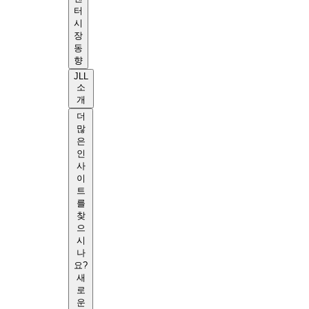
터
시
장
동
향
JLL
소
개
더
많
은
인
사
이
트
를
찾
으
시
나
요?
새
로
운