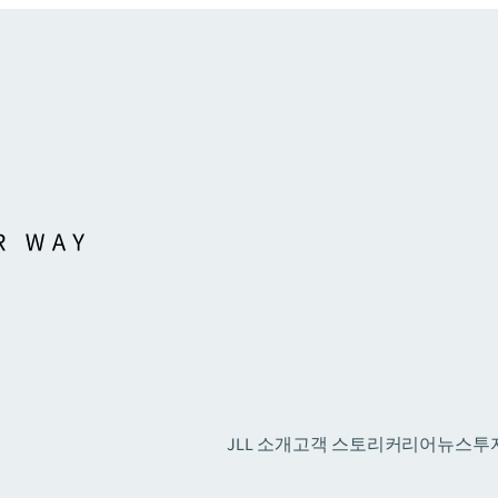
JLL 소개
고객 스토리
커리어
뉴스
투