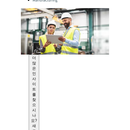
Manufacturing
더
많
은
인
사
이
트
를
찾
으
시
나
요?
새