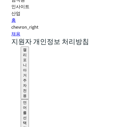
임직원
인사이트
산업
홈
chevron_right
채용
지원자 개인정보 처리방침
캘
리
포
니
아
거
주
자
전
용
언
어
를
선
택