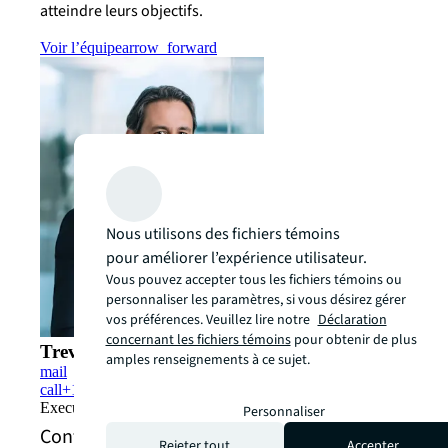
atteindre leurs objectifs.
Voir l’équipe
arrow_forward
Nous utilisons des fichiers témoins
pour améliorer l’expérience utilisateur.
Vous pouvez accepter tous les fichiers témoins ou
personnaliser les paramètres, si vous désirez gérer
vos préférences. Veuillez lire notre
Déclaration
concernant les fichiers témoins
pour obtenir de plus
Trevor Thomas
amples renseignements à ce sujet.
mail
call
+1 604 628 4336
Executive Vice President, Retail
Personnaliser
Contactez-nous au sujet des services pour le
Rejeter tout
Accepter