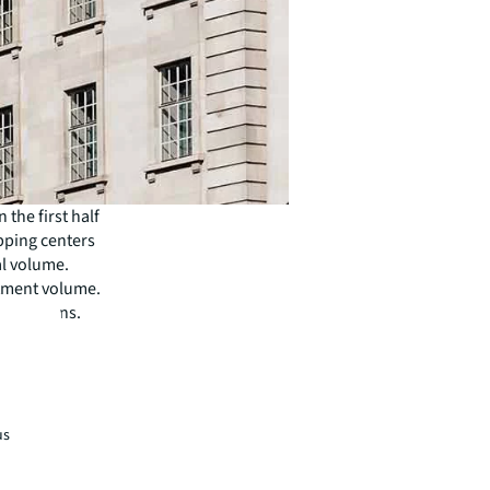
 the first half
pping centers
al volume.
stment volume.
ansactions.
us