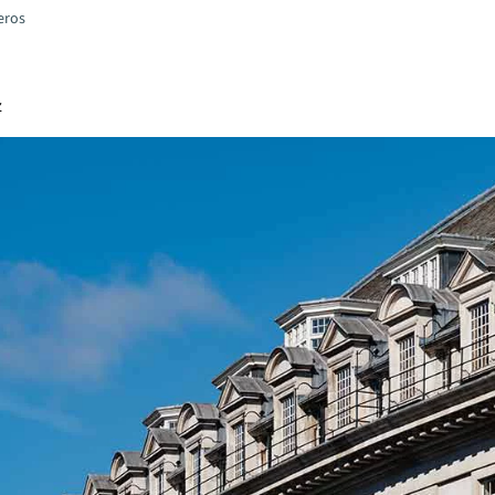
ieros
z