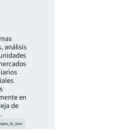
imas
, análisis
tunidades
 mercados
iarios
iales
s
amente en
eja de
.
open_in_new