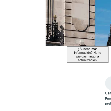
¿Buscas más
información? No te
pierdas ninguna
actualización.
Usa
Pue
pre