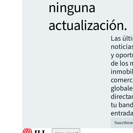
ninguna
actualización.
Las últ
noticias
y opor
de los
inmobil
comerc
globale
direct
tu band
entrada
Suscribirse