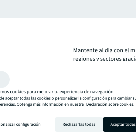
Mantente al día con el m
regiones y sectores graci
de nuestro equipo de exp
que podemos ofrecerte.
mos cookies para mejorar tu experiencia de navegación
arrow_upward
de aceptar todas las cookies o personalizar la configuración para cambiar s
, está la manera de JLL: más innovadora, inteligente y humana. Transfo
ferencias. Obtenga más información en nuestra
Declaración sobre cookies.
sonalizar configuración
Rechazarlas todas
Aceptar todas