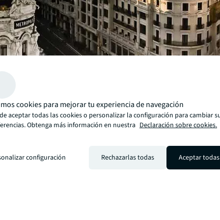
Investment levels in the Living sector in Spain double in t
mos cookies para mejorar tu experiencia de navegación
of 2025, reaching €1.1 billion.
de aceptar todas las cookies o personalizar la configuración para cambiar s
The Living sector accounts for 16% of total real estate 
ferencias. Obtenga más información en nuestra
Declaración sobre cookies.
with forecasts to reach 36% by the end of the year.
The volume of Living investment in 2025 is expected to 
billion, 80% more than in 2024.
sonalizar configuración
Rechazarlas todas
Aceptar todas