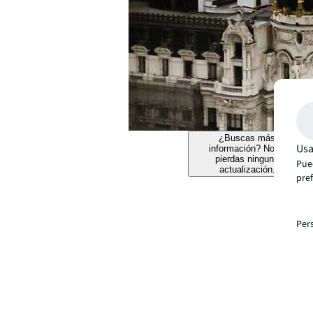
¿Buscas más
Usa
información? No te
pierdas ninguna
Pue
actualización.
pre
Per