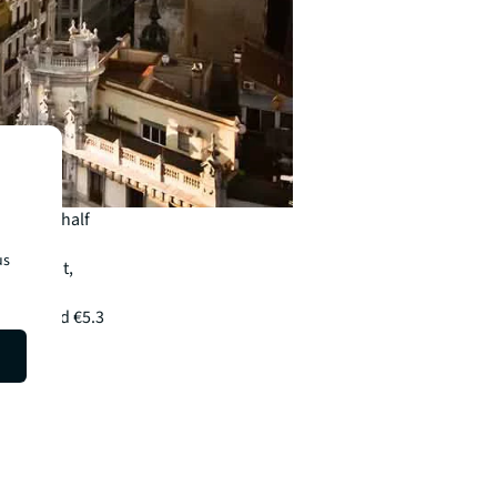
he first half
us
investment,
be around €5.3