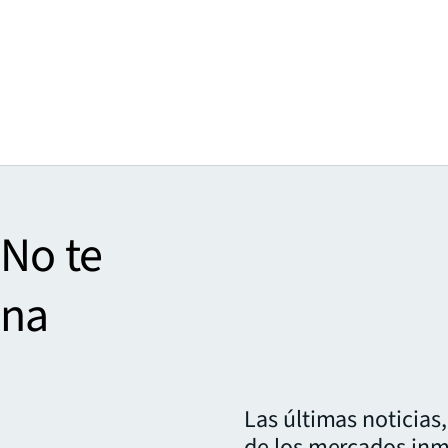
 No te
una
.
Las últimas noticias
de los mercados inm