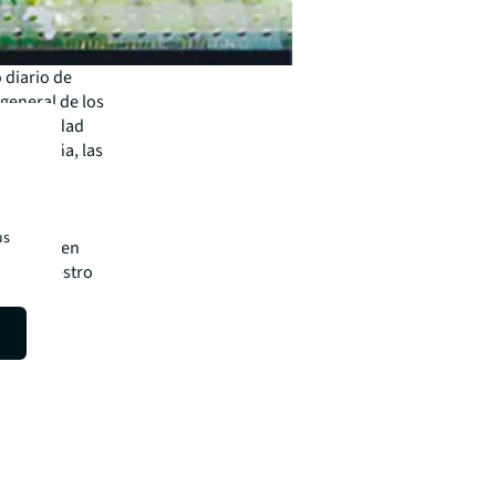
o diario de
general de los
 prosperidad
En España, las
 0,7% de
s por un
us
entación en
o en nuestro