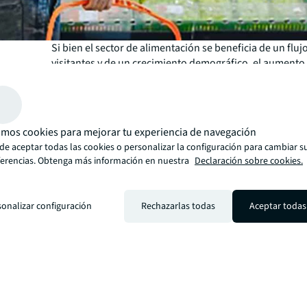
Si bien el sector de alimentación se beneficia de un fluj
visitantes y de un crecimiento demográfico, el aumento 
ingresos por ventas está estrechamente vinculado a la
económica y al poder adquisitivo de los consumidores.​ 
ventas de alimentación en términos reales crecieron un
promedio al año en el período de 2015-2019, impulsada
mos cookies para mejorar tu experiencia de navegación
sólido crecimiento de los ingresos.
de aceptar todas las cookies o personalizar la configuración para cambiar s
Descarga nuestro informe
Informe sobre el sector alim
ferencias. Obtenga más información en nuestra
Declaración sobre cookies.
España
y conoce cómo está evolucionando este mercad
país.
sonalizar configuración
Rechazarlas todas
Aceptar todas