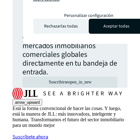
actualización.
Personalizar configuración
Las últimas noticias, análisis y
Rechazarlas todas
Aceptar todas
oportunidades de los
mercados inmobiliarios
comerciales globales
directamente en tu bandeja de
entrada.
Suscribirse
open_in_new
arrow_upward
Está la forma convencional de hacer las cosas. Y luego,
está la manera de JLL: más innovadora, inteligente y
humana. Transformamos el futuro del sector inmobiliario
para un mundo mejor
Suscríbete ahora