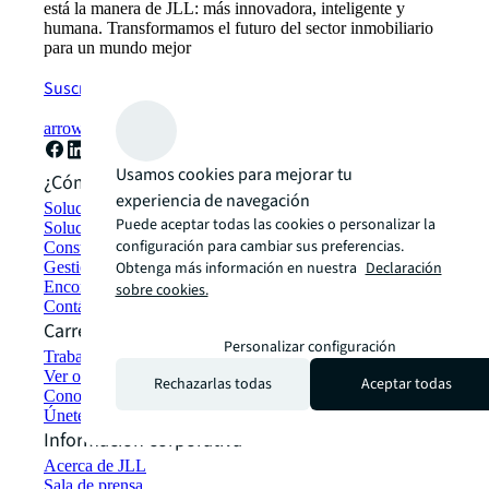
está la manera de JLL: más innovadora, inteligente y
humana. Transformamos el futuro del sector inmobiliario
para un mundo mejor
Suscríbete ahora
arrow_forward
Usamos cookies para mejorar tu
¿Cómo podemos ayudarte?
experiencia de navegación
Soluciones de sostenibilidad
Puede aceptar todas las cookies o personalizar la
Soluciones de espacio de trabajo híbrido
configuración para cambiar sus preferencias.
Construcción y alquiler sostenible
Gestión de carteras
Obtenga más información en nuestra
Declaración
Encontrar y alquilar espacios
sobre cookies.
Contáctanos
Carreras profesionales
Personalizar configuración
Trabajar en JLL
Ver oportunidades de empleo
Rechazarlas todas
Aceptar todas
Conozca a los nuestros
Únete a la red de talento
Información corporativa
Acerca de JLL
Sala de prensa