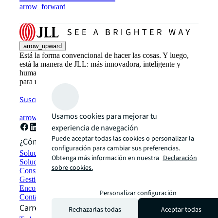
arrow_forward
arrow_upward
Está la forma convencional de hacer las cosas. Y luego,
está la manera de JLL: más innovadora, inteligente y
humana. Transformamos el futuro del sector inmobiliario
para un mundo mejor
Suscríbete ahora
Usamos cookies para mejorar tu
arrow_forward
experiencia de navegación
Puede aceptar todas las cookies o personalizar la
¿Cómo podemos ayudarte?
configuración para cambiar sus preferencias.
Soluciones de sostenibilidad
Obtenga más información en nuestra
Declaración
Soluciones de espacio de trabajo híbrido
sobre cookies.
Construcción y alquiler sostenible
Gestión de carteras
Encontrar y alquilar espacios
Personalizar configuración
Contáctanos
Carreras profesionales
Rechazarlas todas
Aceptar todas