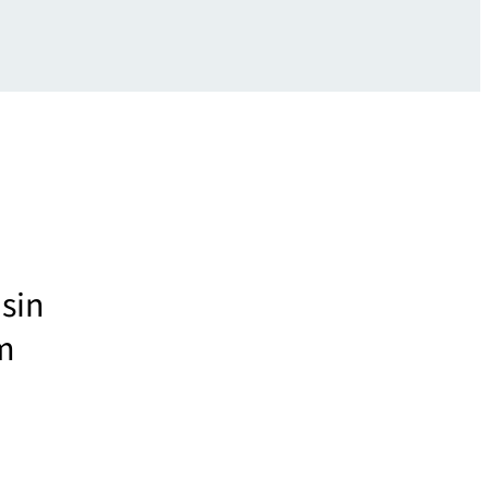
 sin
am