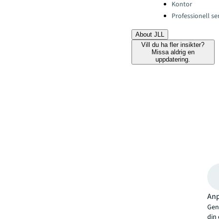
Kontor
Professionell se
About JLL
Vill du ha fler insikter?
Missa aldrig en
uppdatering.
Anp
Geno
din