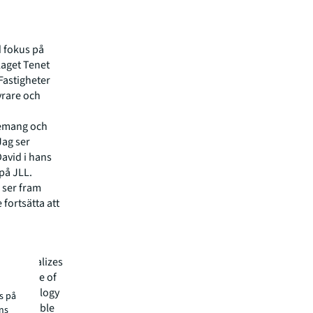
d fokus på
laget Tenet
Fastigheter
yrare och
gemang och
Jag ser
David i hans
på JLL.
g ser fram
fortsätta att
hat specializes
he future of
ed technology
s på
 sustainable
ns