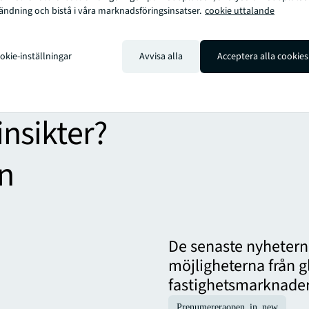
real estate solutions for our clients, our people and ou
ändning och bistå i våra marknadsföringsinsatser.
cookie uttalande
JLL is a Fortune 500 company with annual revenue of $19
operations in over 80 countries and a global workforce
102,000 as of September 30, 2022. JLL is the brand nam
okie-inställningar
Avvisa alla
Acceptera alla cookies
registered trademark, of Jones Lang LaSalle Incorporat
further information, visit
jll.com
.
 insikter?
en
De senaste nyheterna
möjligheterna från 
fastighetsmarknader d
Prenumerera
open_in_new