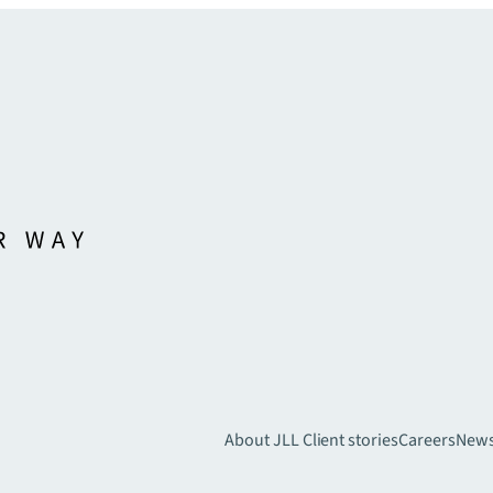
About JLL
Client stories
Careers
New