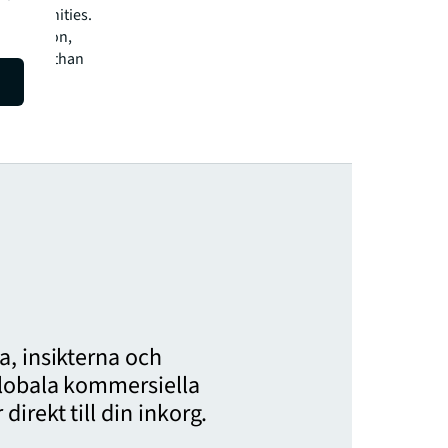
r communities.
.4 billion,
 of more than
e, and a
ed. For
, insikterna och
globala kommersiella
irekt till din inkorg.